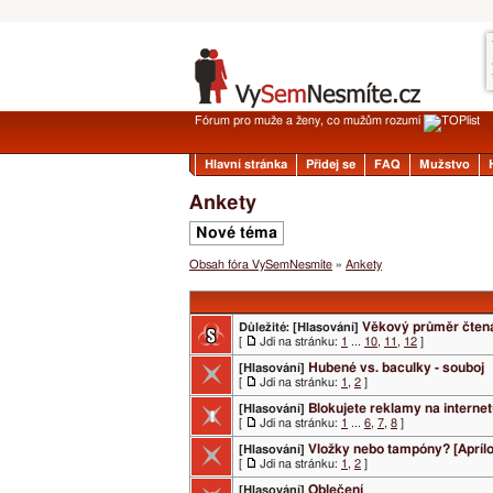
Fórum pro muže a ženy, co mužům rozumí
Hlavní stránka
Přidej se
FAQ
Mužstvo
Ankety
Nové téma
Obsah fóra VySemNesmíte
»
Ankety
Věkový průměr čten
Důležité:
[Hlasování]
[
Jdi na stránku:
1
...
10
,
11
,
12
]
Hubené vs. baculky - souboj
[Hlasování]
[
Jdi na stránku:
1
,
2
]
Blokujete reklamy na interne
[Hlasování]
[
Jdi na stránku:
1
...
6
,
7
,
8
]
Vložky nebo tampóny? [Apríl
[Hlasování]
[
Jdi na stránku:
1
,
2
]
Oblečení
[Hlasování]