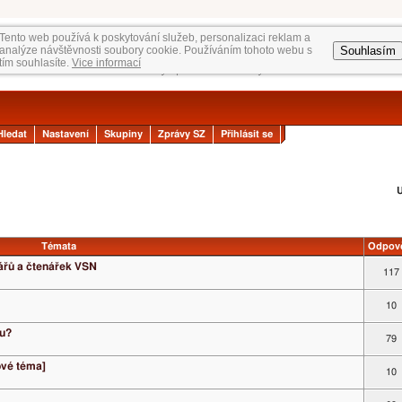
Tento web používá k poskytování služeb, personalizaci reklam a
Souhlasím
analýze návštěvnosti soubory cookie. Používáním tohoto webu s
tím souhlasíte.
Vice informací
Hledat
Nastavení
Skupiny
Zprávy SZ
Přihlásit se
U
Témata
Odpov
ářů a čtenářek VSN
117
10
tu?
79
ové téma]
10