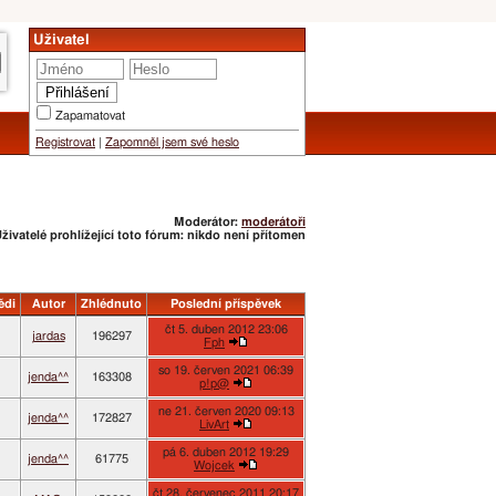
Uživatel
Zapamatovat
Registrovat
|
Zapomněl jsem své heslo
Moderátor:
moderátoři
živatelé prohlížející toto fórum: nikdo není přítomen
ědi
Autor
Zhlédnuto
Poslední příspěvek
čt 5. duben 2012 23:06
jardas
196297
Fph
so 19. červen 2021 06:39
jenda^^
163308
p!p@
ne 21. červen 2020 09:13
jenda^^
172827
LivArt
pá 6. duben 2012 19:29
jenda^^
61775
Wojcek
čt 28. červenec 2011 20:17