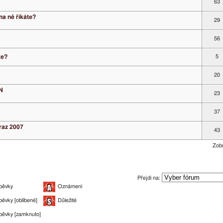
63
na ně říkáte?
29
56
te?
5
20
N
23
37
raz 2007
43
Zobr
Přejdi na:
pěvky
Oznámení
pěvky [oblíbené]
Důležité
pěvky [zamknuto]