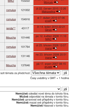
MAO
153222
Wojcek
út 22. červen 2010 12:26
romulus
121002
Makavelina
st 7. duben 2010 07:06
romulus
154916
p!p@
čt 14. leden 2010 22:21
jenda^^
43117
Ginzo
po 12. květen 2008 11:10
Moucha
101446
MAO
út 25. březen 2008 13:07
romulus
101764
inana
ne 23. březen 2008 20:51
romulus
131146
inana
pá 17. srpen 2007 08:15
Moucha
137646
drutek
azit témata za předchozí:
Časy uváděny v GMT + 1 hodina
Nemůžeš
odesílat nové téma do tohoto fóra.
Můžeš
odpovídat na témata v tomto fóru.
Nemůžeš
upravovat své příspěvky v tomto fóru.
Nemůžeš
mazat své příspěvky v tomto fóru.
Nemůžeš
hlasovat v tomto fóru.