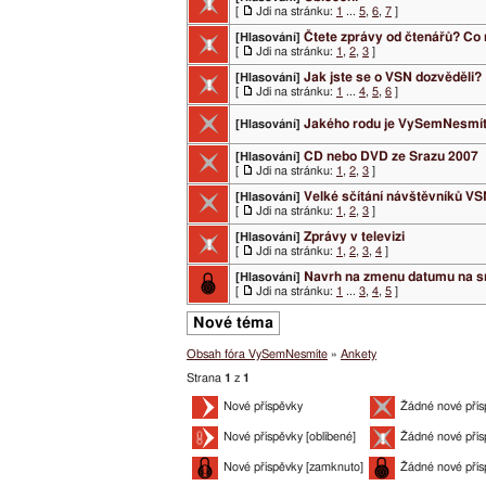
[
Jdi na stránku:
1
...
5
,
6
,
7
]
Čtete zprávy od čtenářů? Co 
[Hlasování]
[
Jdi na stránku:
1
,
2
,
3
]
Jak jste se o VSN dozvěděli?
[Hlasování]
[
Jdi na stránku:
1
...
4
,
5
,
6
]
Jakého rodu je VySemNesmí
[Hlasování]
CD nebo DVD ze Srazu 2007
[Hlasování]
[
Jdi na stránku:
1
,
2
,
3
]
Velké sčítání návštěvníků VS
[Hlasování]
[
Jdi na stránku:
1
,
2
,
3
]
Zprávy v televizi
[Hlasování]
[
Jdi na stránku:
1
,
2
,
3
,
4
]
Navrh na zmenu datumu na s
[Hlasování]
[
Jdi na stránku:
1
...
3
,
4
,
5
]
Nové téma
Obsah fóra VySemNesmíte
»
Ankety
Strana
1
z
1
Nové příspěvky
Žádné nové přís
Nové příspěvky [oblíbené]
Žádné nové přís
Nové příspěvky [zamknuto]
Žádné nové přís