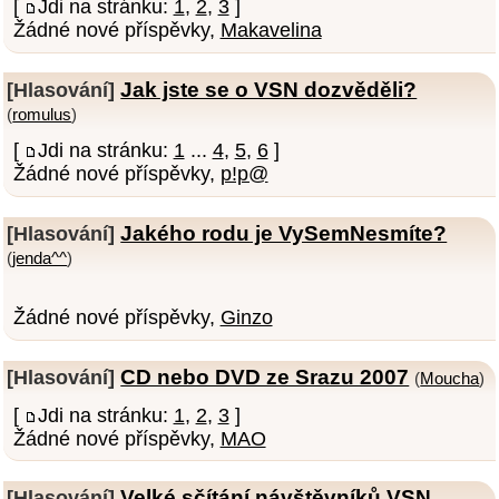
[
Jdi na stránku:
1
,
2
,
3
]
Žádné nové příspěvky,
Makavelina
Jak jste se o VSN dozvěděli?
[Hlasování]
(
romulus
)
[
Jdi na stránku:
1
...
4
,
5
,
6
]
Žádné nové příspěvky,
p!p@
Jakého rodu je VySemNesmíte?
[Hlasování]
(
jenda^^
)
Žádné nové příspěvky,
Ginzo
CD nebo DVD ze Srazu 2007
[Hlasování]
(
Moucha
)
[
Jdi na stránku:
1
,
2
,
3
]
Žádné nové příspěvky,
MAO
Velké sčítání návštěvníků VSN
[Hlasování]