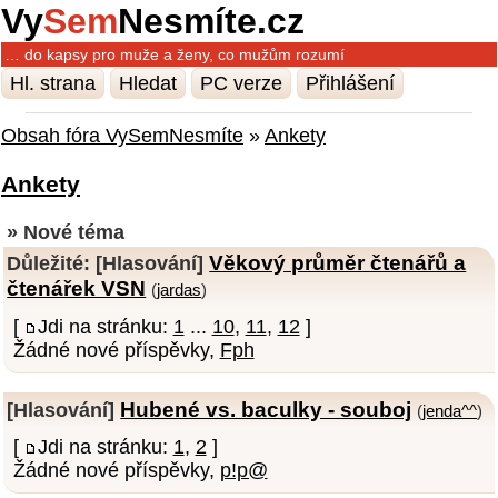
Vy
Sem
Nesmíte.cz
… do kapsy pro muže a ženy, co mužům rozumí
Hl. strana
Hledat
PC verze
Přihlášení
Obsah fóra VySemNesmíte
»
Ankety
Ankety
» Nové téma
Věkový průměr čtenářů a
Důležité:
[Hlasování]
čtenářek VSN
(
jardas
)
[
Jdi na stránku:
1
...
10
,
11
,
12
]
Žádné nové příspěvky,
Fph
Hubené vs. baculky - souboj
[Hlasování]
(
jenda^^
)
[
Jdi na stránku:
1
,
2
]
Žádné nové příspěvky,
p!p@