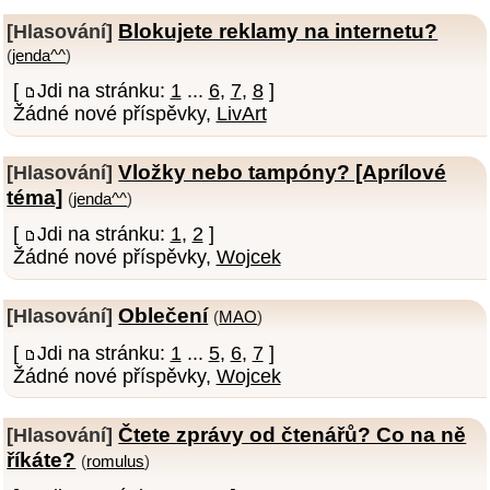
Blokujete reklamy na internetu?
[Hlasování]
(
jenda^^
)
[
Jdi na stránku:
1
...
6
,
7
,
8
]
Žádné nové příspěvky,
LivArt
Vložky nebo tampóny? [Aprílové
[Hlasování]
téma]
(
jenda^^
)
[
Jdi na stránku:
1
,
2
]
Žádné nové příspěvky,
Wojcek
Oblečení
[Hlasování]
(
MAO
)
[
Jdi na stránku:
1
...
5
,
6
,
7
]
Žádné nové příspěvky,
Wojcek
Čtete zprávy od čtenářů? Co na ně
[Hlasování]
říkáte?
(
romulus
)