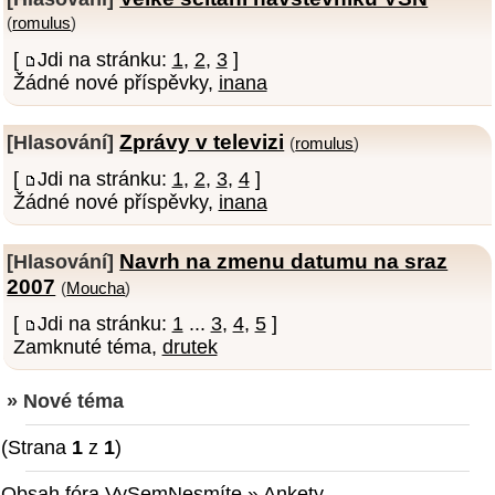
(
romulus
)
[
Jdi na stránku:
1
,
2
,
3
]
Žádné nové příspěvky,
inana
Zprávy v televizi
[Hlasování]
(
romulus
)
[
Jdi na stránku:
1
,
2
,
3
,
4
]
Žádné nové příspěvky,
inana
Navrh na zmenu datumu na sraz
[Hlasování]
2007
(
Moucha
)
[
Jdi na stránku:
1
...
3
,
4
,
5
]
Zamknuté téma,
drutek
» Nové téma
(Strana
1
z
1
)
Obsah fóra VySemNesmíte
»
Ankety