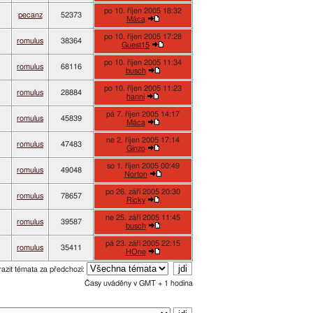
po 10. říjen 2005 18:32
pecanz
52373
Máca
po 10. říjen 2005 17:28
romulus
38364
Guest15
po 10. říjen 2005 11:34
romulus
68116
busch
po 10. říjen 2005 11:23
romulus
28884
hanni
pá 7. říjen 2005 14:17
romulus
45839
Máca
ne 2. říjen 2005 17:14
romulus
47483
Ginzo
so 1. říjen 2005 00:49
romulus
49048
Norton
po 26. září 2005 20:30
romulus
78657
Ricky
ne 25. září 2005 11:45
romulus
39587
busch
pá 23. září 2005 22:15
romulus
35411
HOne
azit témata za předchozí:
Časy uváděny v GMT + 1 hodina