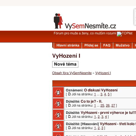
Fórum pro muže a ženy, co mužům rozumí
Hlavní stránka
Přidej se
FAQ
Mužstvo
VyHození I
Nové téma
Obsah fóra VySemNesmíte
»
VyHození I
O diskusi VyHození
Oznámení:
[
Jdi na stránku:
1
...
3
,
4
,
5
]
Co to je? - II.
Důležité:
[
Jdi na stránku:
1
...
25
,
26
,
27
]
VyHození - první výherce je tu!!!
Důležité:
[
Jdi na stránku:
1
,
2
,
3
,
4
]
VyHození - třetí kolo
Důležité:
[Hlasování]
[
Jdi na stránku:
1
,
2
,
3
]