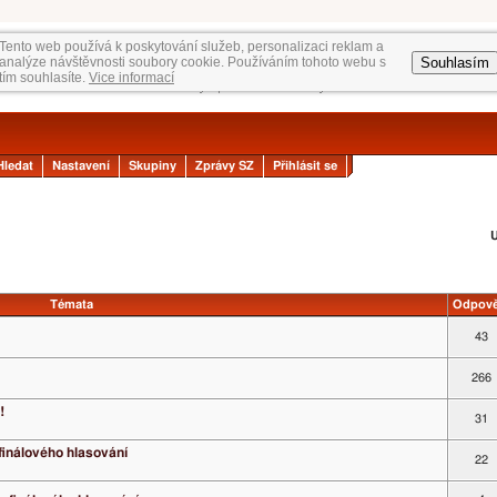
Tento web používá k poskytování služeb, personalizaci reklam a
Souhlasím
analýze návštěvnosti soubory cookie. Používáním tohoto webu s
tím souhlasíte.
Vice informací
Hledat
Nastavení
Skupiny
Zprávy SZ
Přihlásit se
U
Témata
Odpově
43
266
!
31
 finálového hlasování
22