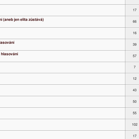
17
í (aneb jen elita zůstává)
66
16
lasování
39
é hlasování
57
7
12
43
50
55
102
17