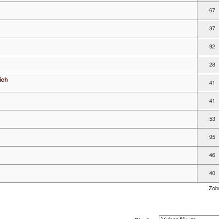
67
37
92
28
ích
41
41
53
95
46
40
Zobr