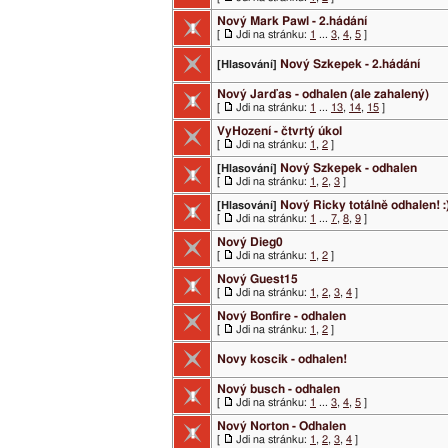
Nový Mark Pawl - 2.hádání
[
Jdi na stránku:
1
...
3
,
4
,
5
]
Nový Szkepek - 2.hádání
[Hlasování]
Nový Jarďas - odhalen (ale zahalený)
[
Jdi na stránku:
1
...
13
,
14
,
15
]
VyHození - čtvrtý úkol
[
Jdi na stránku:
1
,
2
]
Nový Szkepek - odhalen
[Hlasování]
[
Jdi na stránku:
1
,
2
,
3
]
Nový Ricky totálně odhalen! :
[Hlasování]
[
Jdi na stránku:
1
...
7
,
8
,
9
]
Nový Dieg0
[
Jdi na stránku:
1
,
2
]
Nový Guest15
[
Jdi na stránku:
1
,
2
,
3
,
4
]
Nový Bonfire - odhalen
[
Jdi na stránku:
1
,
2
]
Novy koscik - odhalen!
Nový busch - odhalen
[
Jdi na stránku:
1
...
3
,
4
,
5
]
Nový Norton - Odhalen
[
Jdi na stránku:
1
,
2
,
3
,
4
]