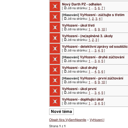
Nový Darth PZ - odhalen
[
Jdi na stránku:
1
...
5
,
6
,
7
]
VyHození - zúčtujte s třetím
[Hlasování]
[
Jdi na stránku:
1
,
2
,
3
,
4
]
VyHození - úkol třetí
[
Jdi na stránku:
1
...
8
,
9
,
10
]
VyHození - (ne)splněné 3. úkoly
[
Jdi na stránku:
1
,
2
,
3
]
VyHození - detektivní zprávy od soutěžíc
[
Jdi na stránku:
1
...
3
,
4
,
5
]
VyHození - druhé zúčtování
[Hlasování]
[
Jdi na stránku:
1
...
3
,
4
,
5
]
VyHození - úkol druhý
[
Jdi na stránku:
1
...
4
,
5
,
6
]
VyHození - první zúčtování
[Hlasování]
[
Jdi na stránku:
1
...
8
,
9
,
10
]
VyHození - úkol první
[
Jdi na stránku:
1
...
3
,
4
,
5
]
VyHození - doplňující úkol
[
Jdi na stránku:
1
...
3
,
4
,
5
]
Nové téma
Obsah fóra VySemNesmíte
»
VyHození I
Strana
1
z
1