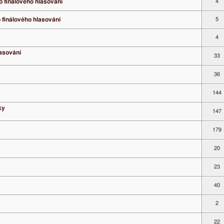
o finálového hlasování
4
o finálového hlasování
5
4
lasování
33
36
144
ky
147
179
20
23
40
2
22