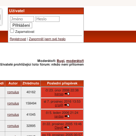
Uživatel
Zapamatovat
Registrovat
|
Zapomněl jsem své heslo
Moderátoři:
Bugi
,
moderátoři
živatelé prohlížející toto fórum: nikdo není přítomen
di
Autor
Zhlédnuto
Poslední příspěvek
čt 23. únor 2006 22:38
romulus
40162
kenas
st 7. prosinec 2016 13:53
romulus
158494
p!p@
čt 5. leden 2006 21:24
romulus
41045
jardas
čt 22. prosinec 2005 19:46
romulus
32895
Dieg0
po 19. prosinec 2005 00:57