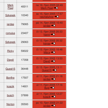
Mark
ne 16. říjen 2005 02:49
40011
Pawl
Mark Pawl
so 15. říjen 2005 17:57
Szkepek
10340
reichsfuhrer
pá 14. říjen 2005 10:40
jardas
79065
jardas
čt 13. říjen 2005 20:33
romulus
23407
hanni
čt 13. říjen 2005 20:32
Szkepek
29063
kenas
čt 13. říjen 2005 18:48
Ricky
59022
Máca
čt 13. říjen 2005 13:53
Dieg0
17358
Dieg0
čt 13. říjen 2005 13:11
Guest15
36448
Guest15
út 11. říjen 2005 21:18
Bonfire
17507
jardas
út 11. říjen 2005 17:16
koscik
14601
Bugi
út 11. říjen 2005 12:27
busch
37899
koscik
po 10. říjen 2005 21:22
Norton
35593
jardas