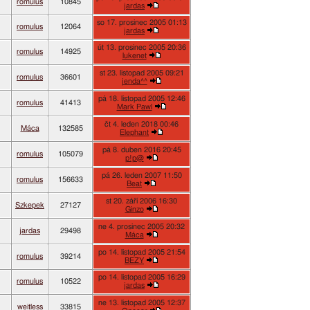
romulus
10845
jardas
so 17. prosinec 2005 01:13
romulus
12064
jardas
út 13. prosinec 2005 20:36
romulus
14925
lukenet
st 23. listopad 2005 09:21
romulus
36601
jenda^^
pá 18. listopad 2005 12:46
romulus
41413
Mark Pawl
čt 4. leden 2018 00:46
Máca
132585
Elephant
pá 8. duben 2016 20:45
romulus
105079
p!p@
pá 26. leden 2007 11:50
romulus
156633
Beat
st 20. září 2006 16:30
Szkepek
27127
Ginzo
ne 4. prosinec 2005 20:32
jardas
29498
Máca
po 14. listopad 2005 21:54
romulus
39214
BEZY
po 14. listopad 2005 16:29
romulus
10522
jardas
ne 13. listopad 2005 12:37
weitless
33815