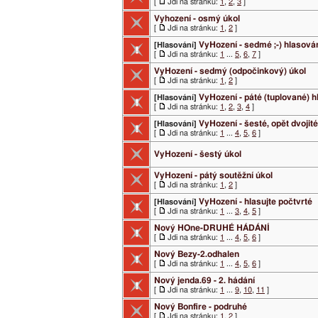
[
Jdi na stránku:
1
,
2
,
3
]
Vyhození - osmý úkol
[
Jdi na stránku:
1
,
2
]
VyHození - sedmé ;-) hlasován
[Hlasování]
[
Jdi na stránku:
1
...
5
,
6
,
7
]
VyHození - sedmý (odpočinkový) úkol
[
Jdi na stránku:
1
,
2
]
VyHození - páté (tuplované) h
[Hlasování]
[
Jdi na stránku:
1
,
2
,
3
,
4
]
VyHození - šesté, opět dvojit
[Hlasování]
[
Jdi na stránku:
1
...
4
,
5
,
6
]
VyHození - šestý úkol
VyHození - pátý soutěžní úkol
[
Jdi na stránku:
1
,
2
]
VyHození - hlasujte počtvrté
[Hlasování]
[
Jdi na stránku:
1
...
3
,
4
,
5
]
Nový HOne-DRUHÉ HÁDÁNÍ
[
Jdi na stránku:
1
...
4
,
5
,
6
]
Nový Bezy-2.odhalen
[
Jdi na stránku:
1
...
4
,
5
,
6
]
Nový jenda.69 - 2. hádání
[
Jdi na stránku:
1
...
9
,
10
,
11
]
Nový Bonfire - podruhé
[
Jdi na stránku:
1
,
2
]