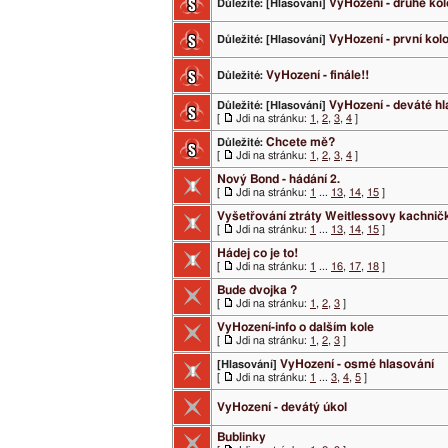
VyHození - druhé kol
Důležité:
[Hlasování]
VyHození - první kol
Důležité:
[Hlasování]
VyHození - finále!!
Důležité:
VyHození - deváté h
Důležité:
[Hlasování]
[
Jdi na stránku:
1
,
2
,
3
,
4
]
Chcete mě?
Důležité:
[
Jdi na stránku:
1
,
2
,
3
,
4
]
Nový Bond - hádání 2.
[
Jdi na stránku:
1
...
13
,
14
,
15
]
Vyšetřování ztráty Weitlessovy kachnič
[
Jdi na stránku:
1
...
13
,
14
,
15
]
Hádej co je to!
[
Jdi na stránku:
1
...
16
,
17
,
18
]
Bude dvojka ?
[
Jdi na stránku:
1
,
2
,
3
]
VyHození-info o dalším kole
[
Jdi na stránku:
1
,
2
,
3
]
VyHození - osmé hlasování
[Hlasování]
[
Jdi na stránku:
1
...
3
,
4
,
5
]
VyHození - devátý úkol
Bublinky