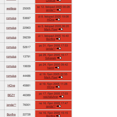
Onecar
so 12. listopad 2005 00:28
weitless
25005
jenda^^
út 8. listopad 2005 19:08
romulus
53697
HOne
so 5. listopad 2005 06:20
romulus
22963
Mark Pawl
út 1. listopad 2005 16:40
romulus
39239
Bonfire
po 31. říjen 2005 17:53
romulus
52617
jenda^^
pá 28. říjen 2005 16:17
romulus
13791
Szkepek
po 24. říjen 2005 09:42
romulus
19939
hanni
st 19. říjen 2005 22:55
romulus
44486
Mark Pawl
st 19. říjen 2005 11:28
HOne
45881
HOne
po 17. říjen 2005 17:03
BEZY
46389
reichsfuhrer
ne 16. říjen 2005 17:47
jenda^^
76001
jenda^^
ne 16. říjen 2005 15:15
Bonfire
22728
Bonfire