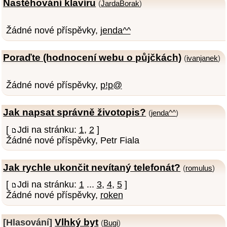
Nastěhování klavíru
(
JardaBorak
)
Žádné nové příspěvky,
jenda^^
Poraďte (hodnocení webu o půjčkách)
(
ivanjanek
)
Žádné nové příspěvky,
p!p@
Jak napsat správně životopis?
(
jenda^^
)
[
Jdi na stránku:
1
,
2
]
Žádné nové příspěvky, Petr Fiala
Jak rychle ukončit nevítaný telefonát?
(
romulus
)
[
Jdi na stránku:
1
...
3
,
4
,
5
]
Žádné nové příspěvky,
roken
Vlhký byt
[Hlasování]
(
Bugi
)