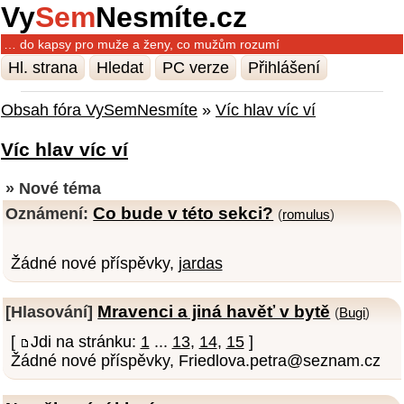
Vy
Sem
Nesmíte.cz
… do kapsy pro muže a ženy, co mužům rozumí
Hl. strana
Hledat
PC verze
Přihlášení
Obsah fóra VySemNesmíte
»
Víc hlav víc ví
Víc hlav víc ví
» Nové téma
Co bude v této sekci?
Oznámení:
(
romulus
)
Žádné nové příspěvky,
jardas
Mravenci a jiná havěť v bytě
[Hlasování]
(
Bugi
)
[
Jdi na stránku:
1
...
13
,
14
,
15
]
Žádné nové příspěvky, Friedlova.petra@seznam.cz