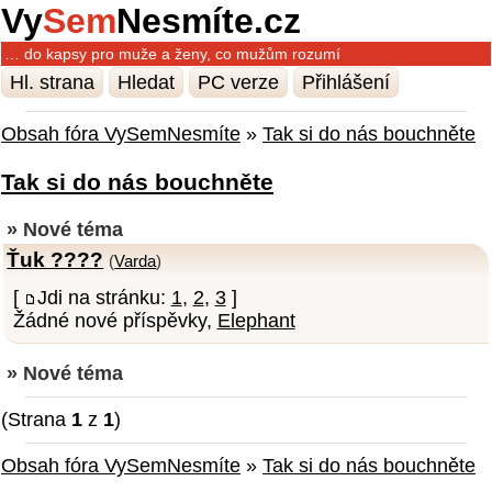
Vy
Sem
Nesmíte.cz
… do kapsy pro muže a ženy, co mužům rozumí
Hl. strana
Hledat
PC verze
Přihlášení
Obsah fóra VySemNesmíte
»
Tak si do nás bouchněte
Tak si do nás bouchněte
» Nové téma
Ťuk ????
(
Varda
)
[
Jdi na stránku:
1
,
2
,
3
]
Žádné nové příspěvky,
Elephant
» Nové téma
(Strana
1
z
1
)
Obsah fóra VySemNesmíte
»
Tak si do nás bouchněte