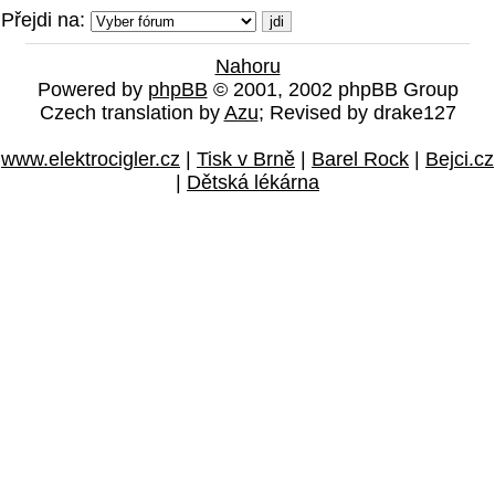
Přejdi na:
Nahoru
Powered by
phpBB
© 2001, 2002 phpBB Group
Czech translation by
Azu
; Revised by drake127
www.elektrocigler.cz
|
Tisk v Brně
|
Barel Rock
|
Bejci.cz
|
Dětská lékárna