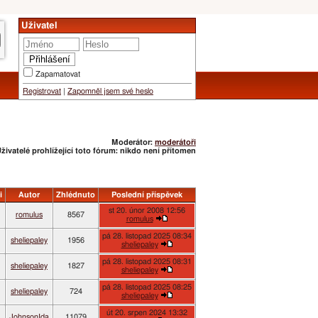
Uživatel
Zapamatovat
Registrovat
|
Zapomněl jsem své heslo
Moderátor:
moderátoři
živatelé prohlížející toto fórum: nikdo není přítomen
i
Autor
Zhlédnuto
Poslední příspěvek
st 20. únor 2008 12:56
romulus
8567
romulus
pá 28. listopad 2025 08:34
sheliepaley
1956
sheliepaley
pá 28. listopad 2025 08:31
sheliepaley
1827
sheliepaley
pá 28. listopad 2025 08:25
sheliepaley
724
sheliepaley
út 20. srpen 2024 13:32
JohnsonIda
11079