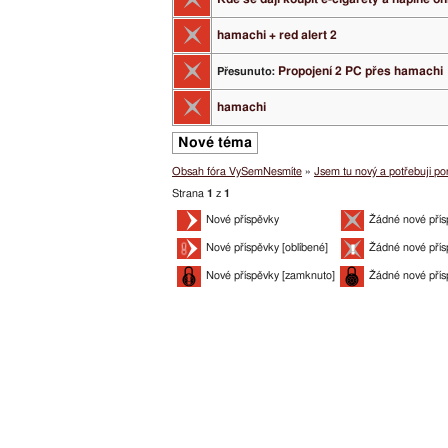
hamachi + red alert 2
Propojení 2 PC přes hamachi
Přesunuto:
hamachi
Nové téma
Obsah fóra VySemNesmíte
»
Jsem tu nový a potřebuji por
Strana
1
z
1
Nové příspěvky
Žádné nové přís
Nové příspěvky [oblíbené]
Žádné nové přís
Nové příspěvky [zamknuto]
Žádné nové přís