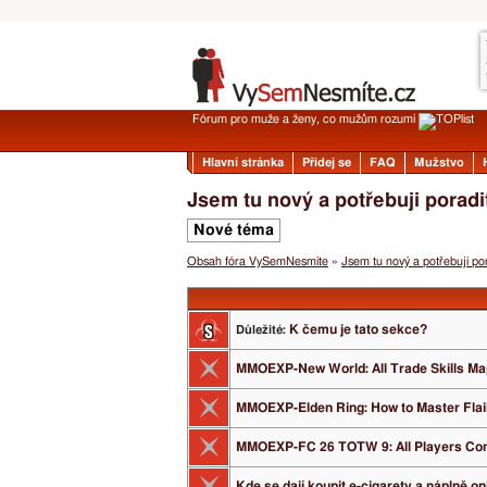
Fórum pro muže a ženy, co mužům rozumí
Hlavní stránka
Přidej se
FAQ
Mužstvo
Jsem tu nový a potřebuji poradi
Nové téma
Obsah fóra VySemNesmíte
»
Jsem tu nový a potřebuji por
K čemu je tato sekce?
Důležité:
MMOEXP-New World: All Trade Skills M
MMOEXP-Elden Ring: How to Master Flail
MMOEXP-FC 26 TOTW 9: All Players Co
Kde se dají koupit e-cigarety a náplně on