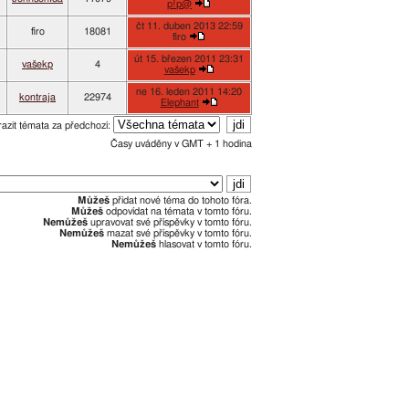
p!p@
čt 11. duben 2013 22:59
firo
18081
firo
út 15. březen 2011 23:31
vašekp
4
vašekp
ne 16. leden 2011 14:20
kontraja
22974
Elephant
azit témata za předchozí:
Časy uváděny v GMT + 1 hodina
Můžeš
přidat nové téma do tohoto fóra.
Můžeš
odpovídat na témata v tomto fóru.
Nemůžeš
upravovat své příspěvky v tomto fóru.
Nemůžeš
mazat své příspěvky v tomto fóru.
Nemůžeš
hlasovat v tomto fóru.