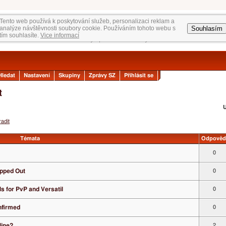
Tento web používá k poskytování služeb, personalizaci reklam a
Souhlasím
analýze návštěvnosti soubory cookie. Používáním tohoto webu s
tím souhlasíte.
Vice informací
Hledat
Nastavení
Skupiny
Zprávy SZ
Přihlásit se
t
U
adit
Témata
Odpověd
0
apped Out
0
s for PvP and Versatil
0
nfirmed
0
line?
2