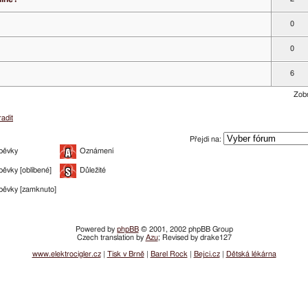
0
0
6
Zobr
adit
Přejdi na:
pěvky
Oznámení
pěvky [oblíbené]
Důležité
pěvky [zamknuto]
Powered by
phpBB
© 2001, 2002 phpBB Group
Czech translation by
Azu
; Revised by drake127
www.elektrocigler.cz
|
Tisk v Brně
|
Barel Rock
|
Bejci.cz
|
Dětská lékárna