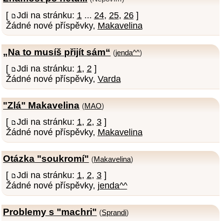
[
Jdi na stránku:
1
...
24
,
25
,
26
]
Žádné nové příspěvky,
Makavelina
„Na to musíš přijít sám“
(
jenda^^
)
[
Jdi na stránku:
1
,
2
]
Žádné nové příspěvky,
Varda
"Zlá" Makavelina
(
MAO
)
[
Jdi na stránku:
1
,
2
,
3
]
Žádné nové příspěvky,
Makavelina
Otázka "soukromí"
(
Makavelina
)
[
Jdi na stránku:
1
,
2
,
3
]
Žádné nové příspěvky,
jenda^^
Problemy s "machri"
(
Sprandi
)