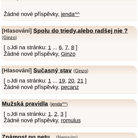
Žádné nové příspěvky,
jenda^^
Spolu do triedy,alebo radšej nie ?
[Hlasování]
(
Ginzo
)
[
Jdi na stránku:
1
...
6
,
7
,
8
]
Žádné nové příspěvky,
Ginzo
Sučasný stav
[Hlasování]
(
Ginzo
)
[
Jdi na stránku:
1
...
19
,
20
,
21
]
Žádné nové příspěvky,
pecanz
Mužská pravidla
(
jenda^^
)
[
Jdi na stránku:
1
,
2
,
3
]
Žádné nové příspěvky,
romulus
Známost po netu...
(Nepovím)