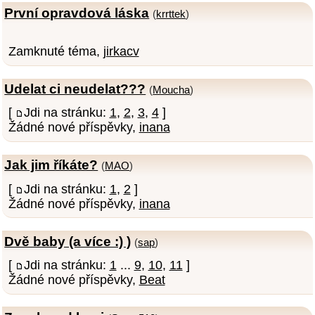
První opravdová láska
(
krrttek
)
Zamknuté téma,
jirkacv
Udelat ci neudelat???
(
Moucha
)
[
Jdi na stránku:
1
,
2
,
3
,
4
]
Žádné nové příspěvky,
inana
Jak jim říkáte?
(
MAO
)
[
Jdi na stránku:
1
,
2
]
Žádné nové příspěvky,
inana
Dvě baby (a více :) )
(
sap
)
[
Jdi na stránku:
1
...
9
,
10
,
11
]
Žádné nové příspěvky,
Beat