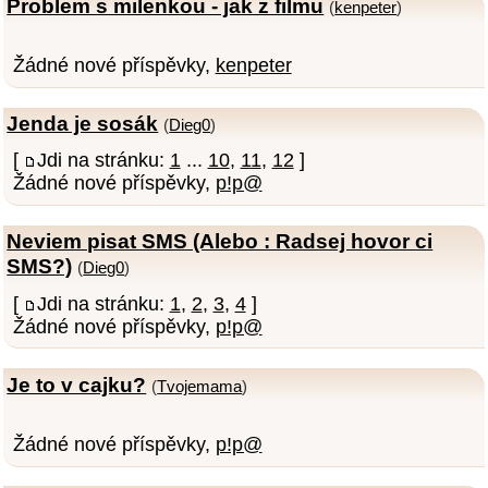
Problem s milenkou - jak z filmu
(
kenpeter
)
Žádné nové příspěvky,
kenpeter
Jenda je sosák
(
Dieg0
)
[
Jdi na stránku:
1
...
10
,
11
,
12
]
Žádné nové příspěvky,
p!p@
Neviem pisat SMS (Alebo : Radsej hovor ci
SMS?)
(
Dieg0
)
[
Jdi na stránku:
1
,
2
,
3
,
4
]
Žádné nové příspěvky,
p!p@
Je to v cajku?
(
Tvojemama
)
Žádné nové příspěvky,
p!p@