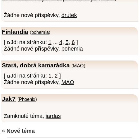
Žádné nové příspěvky,
drutek
Finlandia
(
bohemia
)
[
Jdi na stránku:
1
...
4
,
5
,
6
]
Žádné nové příspěvky,
bohemia
Stará, dobrá kamarádka
(
MAO
)
[
Jdi na stránku:
1
,
2
]
Žádné nové příspěvky,
MAO
Jak?
(
Phoenix
)
Zamknuté téma,
jardas
» Nové téma