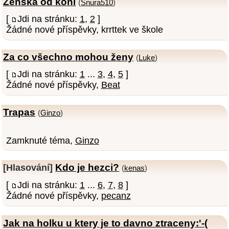
Zenska od koni
(
Snura510
)
[
Jdi na stránku:
1
,
2
]
Žádné nové příspěvky, krrttek ve škole
Za co všechno mohou ženy
(
Luke
)
[
Jdi na stránku:
1
...
3
,
4
,
5
]
Žádné nové příspěvky,
Beat
Trapas
(
Ginzo
)
Zamknuté téma,
Ginzo
Kdo je hezci?
[Hlasování]
(
kenas
)
[
Jdi na stránku:
1
...
6
,
7
,
8
]
Žádné nové příspěvky,
pecanz
Jak na holku u ktery je to davno ztraceny:'-(