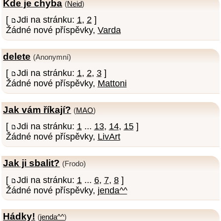
Kde je chyba
(
Neid
)
[
Jdi na stránku:
1
,
2
]
Žádné nové příspěvky,
Varda
delete
(Anonymní)
[
Jdi na stránku:
1
,
2
,
3
]
Žádné nové příspěvky,
Mattoni
Jak vám říkají?
(
MAO
)
[
Jdi na stránku:
1
...
13
,
14
,
15
]
Žádné nové příspěvky,
LivArt
Jak ji sbalit?
(Frodo)
[
Jdi na stránku:
1
...
6
,
7
,
8
]
Žádné nové příspěvky,
jenda^^
Hádky!
(
jenda^^
)