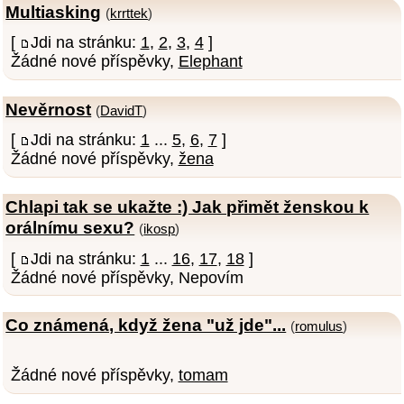
Multiasking
(
krrttek
)
[
Jdi na stránku:
1
,
2
,
3
,
4
]
Žádné nové příspěvky,
Elephant
Nevěrnost
(
DavidT
)
[
Jdi na stránku:
1
...
5
,
6
,
7
]
Žádné nové příspěvky,
žena
Chlapi tak se ukažte :) Jak přimět ženskou k
orálnímu sexu?
(
ikosp
)
[
Jdi na stránku:
1
...
16
,
17
,
18
]
Žádné nové příspěvky, Nepovím
Co známená, když žena "už jde"...
(
romulus
)
Žádné nové příspěvky,
tomam