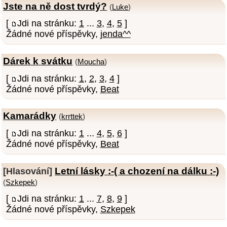
Jste na ně dost tvrdý?
(
Luke
)
[
Jdi na stránku:
1
...
3
,
4
,
5
]
Žádné nové příspěvky,
jenda^^
Dárek k svátku
(
Moucha
)
[
Jdi na stránku:
1
,
2
,
3
,
4
]
Žádné nové příspěvky,
Beat
Kamarádky
(
krrttek
)
[
Jdi na stránku:
1
...
4
,
5
,
6
]
Žádné nové příspěvky,
Beat
Letní lásky :-( a chození na dálku :-)
[Hlasování]
(
Szkepek
)
[
Jdi na stránku:
1
...
7
,
8
,
9
]
Žádné nové příspěvky,
Szkepek