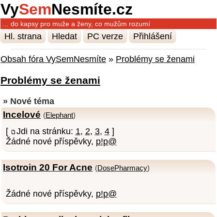
Vy
Sem
Nesmíte.cz
… do kapsy pro muže a ženy, co mužům rozumí
Hl. strana
Hledat
PC verze
Přihlášení
Obsah fóra VySemNesmíte
»
Problémy se ženami
Problémy se ženami
» Nové téma
Incelové
(
Elephant
)
[
Jdi na stránku:
1
,
2
,
3
,
4
]
Žádné nové příspěvky,
p!p@
Isotroin 20 For Acne
(
DosePharmacy
)
Žádné nové příspěvky,
p!p@