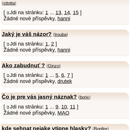
(
sttotta
)
[
Jdi na stránku:
1
...
13
,
14
,
15
]
Žádné nové příspěvky,
hanni
Jaký je váš názor?
(
trouba
)
[
Jdi na stránku:
1
,
2
]
Žádné nové příspěvky,
hanni
Ako zabudnuť ?
(
Ginzo
)
[
Jdi na stránku:
1
...
5
,
6
,
7
]
Žádné nové příspěvky,
drutek
Čo je pre vás jasný náznak?
(
borix
)
[
Jdi na stránku:
1
...
9
,
10
,
11
]
Žádné nové příspěvky,
MAO
kde sehnat nejake vtipne hlasky?
(
Bonfire
)