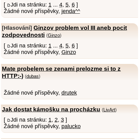
[
Jdi na stránku:
1
...
4
,
5
,
6
]
Žádné nové příspěvky,
jenda^^
Ginzov problem vol III aneb pocit
[Hlasování]
zodpovednosti
(
Ginzo
)
[
Jdi na stránku:
1
...
4
,
5
,
6
]
Žádné nové příspěvky,
Ginzo
Mate probelem se zenami prelozme si to z
HTTP:-)
(
dubas
)
Žádné nové příspěvky,
drutek
Jak dostat kámošku na procházku
(
LivArt
)
[
Jdi na stránku:
1
,
2
,
3
]
Žádné nové příspěvky,
palucko