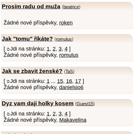
Prosím radu od muža
(
beatrice
)
Žádné nové příspěvky,
roken
Jak "tomu" říkáte?
(
romulus
)
[
Jdi na stránku:
1
,
2
,
3
,
4
]
Žádné nové příspěvky,
romulus
Jak se zbavit ženské?
(
TaS
)
[
Jdi na stránku:
1
...
15
,
16
,
17
]
Žádné nové příspěvky,
danielsio6
Dyz vam daji holky kosem
(
Guest15
)
[
Jdi na stránku:
1
,
2
,
3
,
4
]
Žádné nové příspěvky,
Makavelina