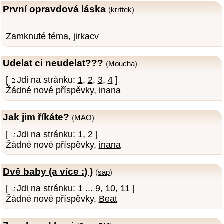
První opravdová láska
(
krrttek
)
Zamknuté téma,
jirkacv
Udelat ci neudelat???
(
Moucha
)
[
Jdi na stránku:
1
,
2
,
3
,
4
]
Žádné nové příspěvky,
inana
Jak jim říkáte?
(
MAO
)
[
Jdi na stránku:
1
,
2
]
Žádné nové příspěvky,
inana
Dvě baby (a více :) )
(
sap
)
[
Jdi na stránku:
1
...
9
,
10
,
11
]
Žádné nové příspěvky,
Beat