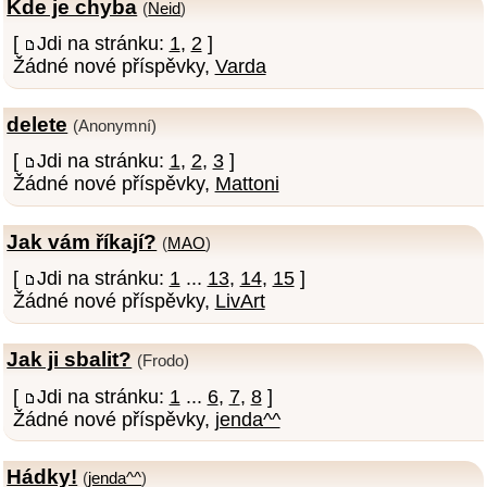
Kde je chyba
(
Neid
)
[
Jdi na stránku:
1
,
2
]
Žádné nové příspěvky,
Varda
delete
(Anonymní)
[
Jdi na stránku:
1
,
2
,
3
]
Žádné nové příspěvky,
Mattoni
Jak vám říkají?
(
MAO
)
[
Jdi na stránku:
1
...
13
,
14
,
15
]
Žádné nové příspěvky,
LivArt
Jak ji sbalit?
(Frodo)
[
Jdi na stránku:
1
...
6
,
7
,
8
]
Žádné nové příspěvky,
jenda^^
Hádky!
(
jenda^^
)