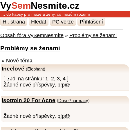
Vy
Sem
Nesmíte.cz
… do kapsy pro muže a ženy, co mužům rozumí
Hl. strana
Hledat
PC verze
Přihlášení
Obsah fóra VySemNesmíte
»
Problémy se ženami
Problémy se ženami
» Nové téma
Incelové
(
Elephant
)
[
Jdi na stránku:
1
,
2
,
3
,
4
]
Žádné nové příspěvky,
p!p@
Isotroin 20 For Acne
(
DosePharmacy
)
Žádné nové příspěvky,
p!p@