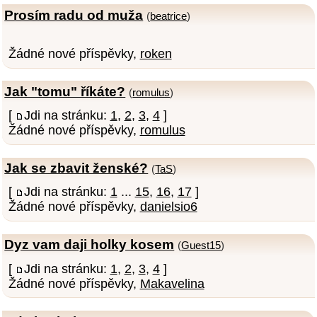
Prosím radu od muža
(
beatrice
)
Žádné nové příspěvky,
roken
Jak "tomu" říkáte?
(
romulus
)
[
Jdi na stránku:
1
,
2
,
3
,
4
]
Žádné nové příspěvky,
romulus
Jak se zbavit ženské?
(
TaS
)
[
Jdi na stránku:
1
...
15
,
16
,
17
]
Žádné nové příspěvky,
danielsio6
Dyz vam daji holky kosem
(
Guest15
)
[
Jdi na stránku:
1
,
2
,
3
,
4
]
Žádné nové příspěvky,
Makavelina