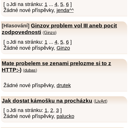
[
Jdi na stránku:
1
...
4
,
5
,
6
]
Žádné nové příspěvky,
jenda^^
Ginzov problem vol III aneb pocit
[Hlasování]
zodpovednosti
(
Ginzo
)
[
Jdi na stránku:
1
...
4
,
5
,
6
]
Žádné nové příspěvky,
Ginzo
Mate probelem se zenami prelozme si to z
HTTP:-)
(
dubas
)
Žádné nové příspěvky,
drutek
Jak dostat kámošku na procházku
(
LivArt
)
[
Jdi na stránku:
1
,
2
,
3
]
Žádné nové příspěvky,
palucko