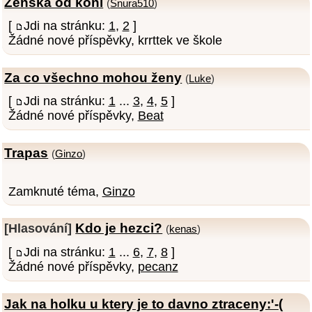
Zenska od koni
(
Snura510
)
[
Jdi na stránku:
1
,
2
]
Žádné nové příspěvky, krrttek ve škole
Za co všechno mohou ženy
(
Luke
)
[
Jdi na stránku:
1
...
3
,
4
,
5
]
Žádné nové příspěvky,
Beat
Trapas
(
Ginzo
)
Zamknuté téma,
Ginzo
Kdo je hezci?
[Hlasování]
(
kenas
)
[
Jdi na stránku:
1
...
6
,
7
,
8
]
Žádné nové příspěvky,
pecanz
Jak na holku u ktery je to davno ztraceny:'-(