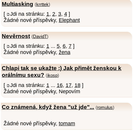
Multiasking
(
krrttek
)
[
Jdi na stránku:
1
,
2
,
3
,
4
]
Žádné nové příspěvky,
Elephant
Nevěrnost
(
DavidT
)
[
Jdi na stránku:
1
...
5
,
6
,
7
]
Žádné nové příspěvky,
žena
Chlapi tak se ukažte :) Jak přimět ženskou k
orálnímu sexu?
(
ikosp
)
[
Jdi na stránku:
1
...
16
,
17
,
18
]
Žádné nové příspěvky, Nepovím
Co známená, když žena "už jde"...
(
romulus
)
Žádné nové příspěvky,
tomam