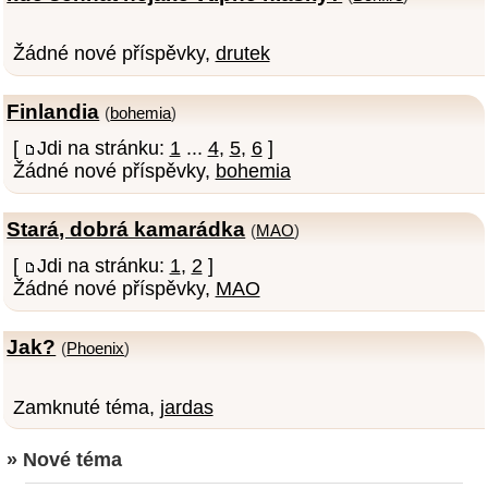
Žádné nové příspěvky,
drutek
Finlandia
(
bohemia
)
[
Jdi na stránku:
1
...
4
,
5
,
6
]
Žádné nové příspěvky,
bohemia
Stará, dobrá kamarádka
(
MAO
)
[
Jdi na stránku:
1
,
2
]
Žádné nové příspěvky,
MAO
Jak?
(
Phoenix
)
Zamknuté téma,
jardas
» Nové téma