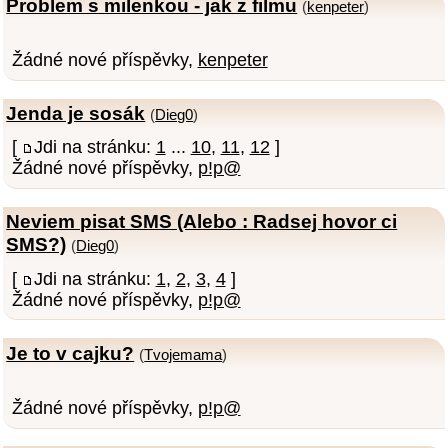
Problem s milenkou - jak z filmu
(
kenpeter
)
Žádné nové příspěvky,
kenpeter
Jenda je sosák
(
Dieg0
)
[
Jdi na stránku:
1
...
10
,
11
,
12
]
Žádné nové příspěvky,
p!p@
Neviem pisat SMS (Alebo : Radsej hovor ci
SMS?)
(
Dieg0
)
[
Jdi na stránku:
1
,
2
,
3
,
4
]
Žádné nové příspěvky,
p!p@
Je to v cajku?
(
Tvojemama
)
Žádné nové příspěvky,
p!p@