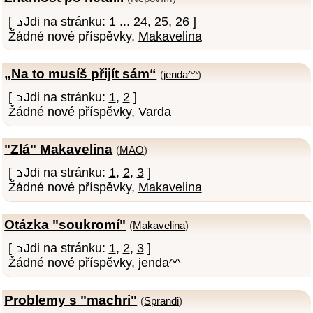
[
Jdi na stránku:
1
...
24
,
25
,
26
]
Žádné nové příspěvky,
Makavelina
„Na to musíš přijít sám“
(
jenda^^
)
[
Jdi na stránku:
1
,
2
]
Žádné nové příspěvky,
Varda
"Zlá" Makavelina
(
MAO
)
[
Jdi na stránku:
1
,
2
,
3
]
Žádné nové příspěvky,
Makavelina
Otázka "soukromí"
(
Makavelina
)
[
Jdi na stránku:
1
,
2
,
3
]
Žádné nové příspěvky,
jenda^^
Problemy s "machri"
(
Sprandi
)