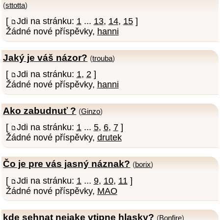
(
sttotta
)
[
Jdi na stránku:
1
...
13
,
14
,
15
]
Žádné nové příspěvky,
hanni
Jaký je váš názor?
(
trouba
)
[
Jdi na stránku:
1
,
2
]
Žádné nové příspěvky,
hanni
Ako zabudnuť ?
(
Ginzo
)
[
Jdi na stránku:
1
...
5
,
6
,
7
]
Žádné nové příspěvky,
drutek
Čo je pre vás jasný náznak?
(
borix
)
[
Jdi na stránku:
1
...
9
,
10
,
11
]
Žádné nové příspěvky,
MAO
kde sehnat nejake vtipne hlasky?
(
Bonfire
)