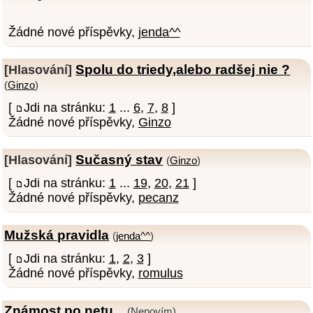
Žádné nové příspěvky,
jenda^^
Spolu do triedy,alebo radšej nie ?
[Hlasování]
(
Ginzo
)
[
Jdi na stránku:
1
...
6
,
7
,
8
]
Žádné nové příspěvky,
Ginzo
Sučasný stav
[Hlasování]
(
Ginzo
)
[
Jdi na stránku:
1
...
19
,
20
,
21
]
Žádné nové příspěvky,
pecanz
Mužská pravidla
(
jenda^^
)
[
Jdi na stránku:
1
,
2
,
3
]
Žádné nové příspěvky,
romulus
Známost po netu...
(Nepovím)