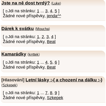
Jste na ně dost tvrdý?
(
Luke
)
[
Jdi na stránku:
1
...
3
,
4
,
5
]
Žádné nové příspěvky,
jenda^^
Dárek k svátku
(
Moucha
)
[
Jdi na stránku:
1
,
2
,
3
,
4
]
Žádné nové příspěvky,
Beat
Kamarádky
(
krrttek
)
[
Jdi na stránku:
1
...
4
,
5
,
6
]
Žádné nové příspěvky,
Beat
Letní lásky :-( a chození na dálku :-)
[Hlasování]
(
Szkepek
)
[
Jdi na stránku:
1
...
7
,
8
,
9
]
Žádné nové příspěvky,
Szkepek