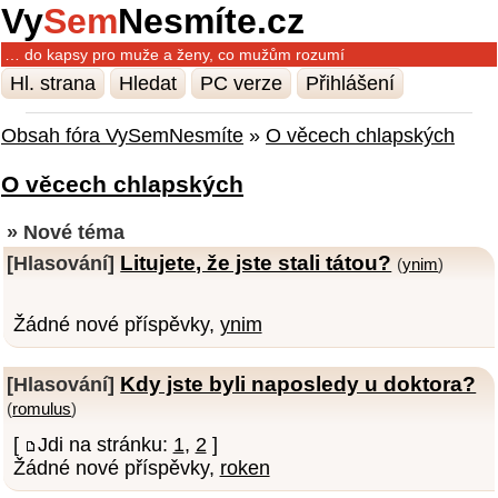
Vy
Sem
Nesmíte.cz
… do kapsy pro muže a ženy, co mužům rozumí
Hl. strana
Hledat
PC verze
Přihlášení
Obsah fóra VySemNesmíte
»
O věcech chlapských
O věcech chlapských
» Nové téma
Litujete, že jste stali tátou?
[Hlasování]
(
ynim
)
Žádné nové příspěvky,
ynim
Kdy jste byli naposledy u doktora?
[Hlasování]
(
romulus
)
[
Jdi na stránku:
1
,
2
]
Žádné nové příspěvky,
roken