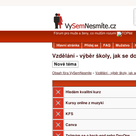
Fórum pro muže a ženy, co mužům rozumí
Hlavní stránka
Přidej se
FAQ
Mužstvo
Vzdělání - výběr školy, jak se 
Nové téma
Obsah fóra VySemNesmíte
»
Vzdělání - výběr školy, jak 
Hledám kvalitní kurz
Kursy online z muzyki
KFS
Canva
Zajímám se o back-end nebo DevOps