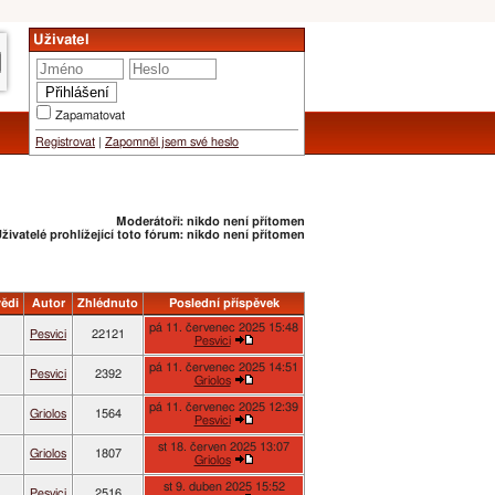
Uživatel
Zapamatovat
Registrovat
|
Zapomněl jsem své heslo
Moderátoři: nikdo není přítomen
živatelé prohlížející toto fórum: nikdo není přítomen
ědi
Autor
Zhlédnuto
Poslední příspěvek
pá 11. červenec 2025 15:48
Pesvici
22121
Pesvici
pá 11. červenec 2025 14:51
Pesvici
2392
Griolos
pá 11. červenec 2025 12:39
Griolos
1564
Pesvici
st 18. červen 2025 13:07
Griolos
1807
Griolos
st 9. duben 2025 15:52
Pesvici
2516