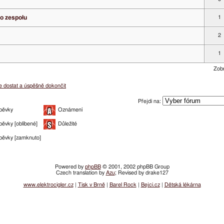
o zespołu
1
2
1
Zobr
se dostat a úspěšně dokončit
Přejdi na:
pěvky
Oznámení
pěvky [oblíbené]
Důležité
pěvky [zamknuto]
Powered by
phpBB
© 2001, 2002 phpBB Group
Czech translation by
Azu
; Revised by drake127
www.elektrocigler.cz
|
Tisk v Brně
|
Barel Rock
|
Bejci.cz
|
Dětská lékárna