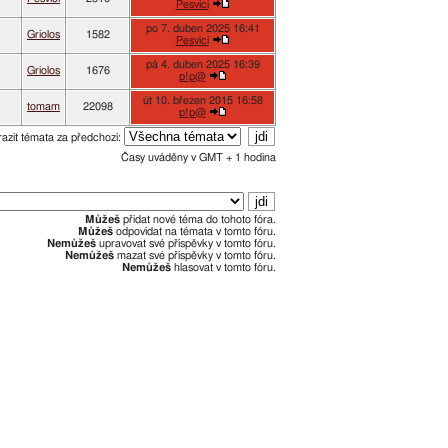
Pesvici
po 7. duben 2025 16:41
Griolos
1582
Pesvici
pá 4. duben 2025 16:39
Griolos
1676
p!p@
út 10. březen 2015 16:58
tomam
22098
p!p@
azit témata za předchozí:
Časy uváděny v GMT + 1 hodina
Můžeš
přidat nové téma do tohoto fóra.
Můžeš
odpovídat na témata v tomto fóru.
Nemůžeš
upravovat své příspěvky v tomto fóru.
Nemůžeš
mazat své příspěvky v tomto fóru.
Nemůžeš
hlasovat v tomto fóru.