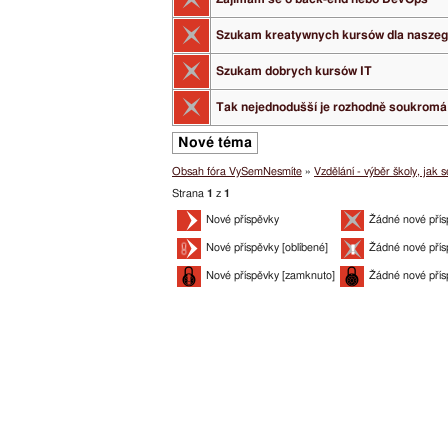
Szukam kreatywnych kursów dla naszeg
Szukam dobrych kursów IT
Tak nejednodušší je rozhodně soukromá
Nové téma
Obsah fóra VySemNesmíte
»
Vzdělání - výběr školy, jak 
Strana
1
z
1
Nové příspěvky
Žádné nové přís
Nové příspěvky [oblíbené]
Žádné nové přís
Nové příspěvky [zamknuto]
Žádné nové přís