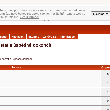
Tento web používá k poskytování služeb, personalizaci reklam a
Souhlasím
analýze návštěvnosti soubory cookie. Používáním tohoto webu s
tím souhlasíte.
Vice informací
Hledat
Nastavení
Skupiny
Zprávy SZ
Přihlásit se
dostat a úspěšně dokončit
U
se dostat a úspěšně dokončit
Témata
Odpov
0
1
1
0
0