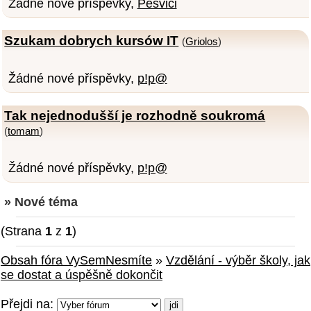
Žádné nové příspěvky,
Pesvici
Szukam dobrych kursów IT
(
Griolos
)
Žádné nové příspěvky,
p!p@
Tak nejednodušší je rozhodně soukromá
(
tomam
)
Žádné nové příspěvky,
p!p@
» Nové téma
(Strana
1
z
1
)
Obsah fóra VySemNesmíte
»
Vzdělání - výběr školy, jak
se dostat a úspěšně dokončit
Přejdi na: