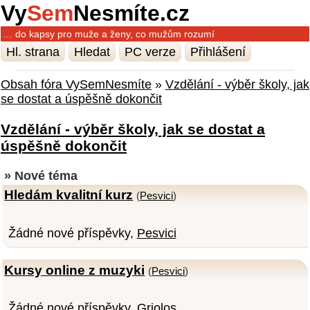
Vy
Sem
Nesmíte.cz
… do kapsy pro muže a ženy, co mužům rozumí
Hl. strana
Hledat
PC verze
Přihlášení
Obsah fóra VySemNesmíte
»
Vzdělání - výběr školy, jak
se dostat a úspěšně dokončit
Vzdělání - výběr školy, jak se dostat a
úspěšně dokončit
» Nové téma
Hledám kvalitní kurz
(
Pesvici
)
Žádné nové příspěvky,
Pesvici
Kursy online z muzyki
(
Pesvici
)
Žádné nové příspěvky,
Griolos