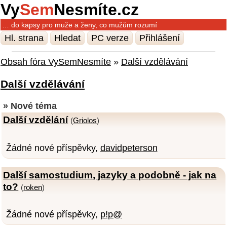
Vy
Sem
Nesmíte.cz
… do kapsy pro muže a ženy, co mužům rozumí
Hl. strana
Hledat
PC verze
Přihlášení
Obsah fóra VySemNesmíte
»
Další vzdělávání
Další vzdělávání
» Nové téma
Další vzdělání
(
Griolos
)
Žádné nové příspěvky,
davidpeterson
Další samostudium, jazyky a podobně - jak na
to?
(
roken
)
Žádné nové příspěvky,
p!p@