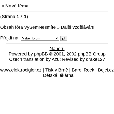
» Nové téma
(Strana
1
z
1
)
Obsah fóra VySemNesmíte
»
Další vzdělávání
Přejdi na:
Nahoru
Powered by
phpBB
© 2001, 2002 phpBB Group
Czech translation by
Azu
; Revised by drake127
www.elektrocigler.cz
|
Tisk v Brně
|
Barel Rock
|
Bejci.cz
|
Dětská lékárna