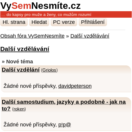
Vy
Sem
Nesmíte.cz
… do kapsy pro muže a ženy, co mužům rozumí
Hl. strana
Hledat
PC verze
Přihlášení
Obsah fóra VySemNesmíte
»
Další vzdělávání
Další vzdělávání
» Nové téma
Další vzdělání
(
Griolos
)
Žádné nové příspěvky,
davidpeterson
Další samostudium, jazyky a podobně - jak na
to?
(
roken
)
Žádné nové příspěvky,
p!p@