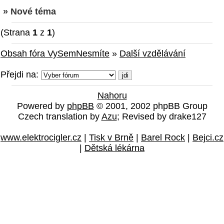
» Nové téma
(Strana
1
z
1
)
Obsah fóra VySemNesmíte
»
Další vzdělávání
Přejdi na:
Nahoru
Powered by
phpBB
© 2001, 2002 phpBB Group
Czech translation by
Azu
; Revised by drake127
www.elektrocigler.cz
|
Tisk v Brně
|
Barel Rock
|
Bejci.cz
|
Dětská lékárna