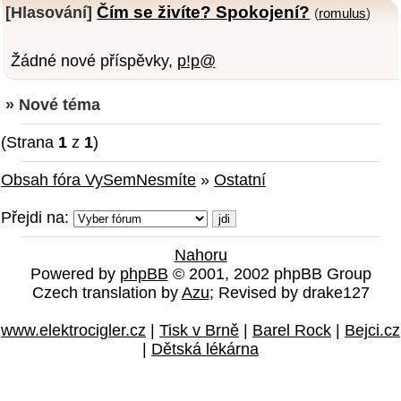
Čím se živíte? Spokojení?
[Hlasování]
(
romulus
)
Žádné nové příspěvky,
p!p@
» Nové téma
(Strana
1
z
1
)
Obsah fóra VySemNesmíte
»
Ostatní
Přejdi na:
Nahoru
Powered by
phpBB
© 2001, 2002 phpBB Group
Czech translation by
Azu
; Revised by drake127
www.elektrocigler.cz
|
Tisk v Brně
|
Barel Rock
|
Bejci.cz
|
Dětská lékárna