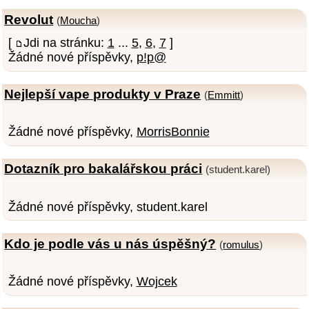
Revolut
(
Moucha
)
[
Jdi na stránku:
1
...
5
,
6
,
7
]
Žádné nové příspěvky,
p!p@
Nejlepší vape produkty v Praze
(
Emmitt
)
Žádné nové příspěvky,
MorrisBonnie
Dotazník pro bakalářskou práci
(student.karel)
Žádné nové příspěvky, student.karel
Kdo je podle vás u nás úspěšný?
(
romulus
)
Žádné nové příspěvky,
Wojcek