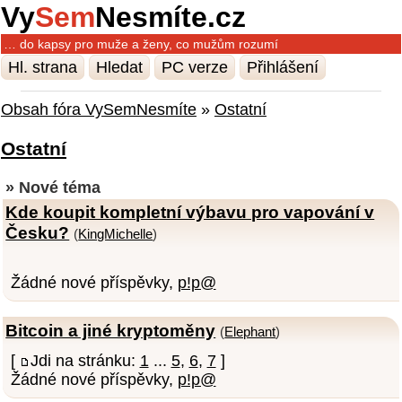
Vy
Sem
Nesmíte.cz
… do kapsy pro muže a ženy, co mužům rozumí
Hl. strana
Hledat
PC verze
Přihlášení
Obsah fóra VySemNesmíte
»
Ostatní
Ostatní
» Nové téma
Kde koupit kompletní výbavu pro vapování v
Česku?
(
KingMichelle
)
Žádné nové příspěvky,
p!p@
Bitcoin a jiné kryptoměny
(
Elephant
)
[
Jdi na stránku:
1
...
5
,
6
,
7
]
Žádné nové příspěvky,
p!p@