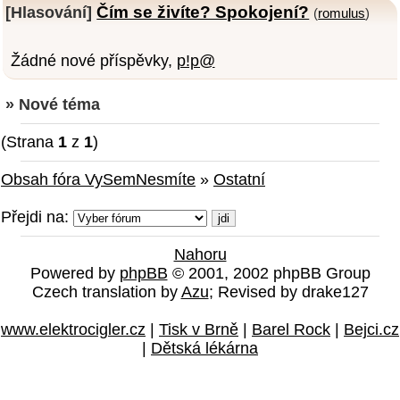
Čím se živíte? Spokojení?
[Hlasování]
(
romulus
)
Žádné nové příspěvky,
p!p@
» Nové téma
(Strana
1
z
1
)
Obsah fóra VySemNesmíte
»
Ostatní
Přejdi na:
Nahoru
Powered by
phpBB
© 2001, 2002 phpBB Group
Czech translation by
Azu
; Revised by drake127
www.elektrocigler.cz
|
Tisk v Brně
|
Barel Rock
|
Bejci.cz
|
Dětská lékárna