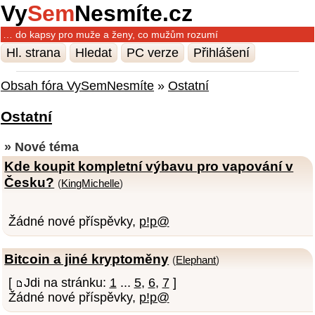
Vy
Sem
Nesmíte.cz
… do kapsy pro muže a ženy, co mužům rozumí
Hl. strana
Hledat
PC verze
Přihlášení
Obsah fóra VySemNesmíte
»
Ostatní
Ostatní
» Nové téma
Kde koupit kompletní výbavu pro vapování v
Česku?
(
KingMichelle
)
Žádné nové příspěvky,
p!p@
Bitcoin a jiné kryptoměny
(
Elephant
)
[
Jdi na stránku:
1
...
5
,
6
,
7
]
Žádné nové příspěvky,
p!p@