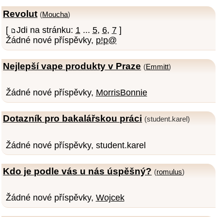
Revolut
(
Moucha
)
[
Jdi na stránku:
1
...
5
,
6
,
7
]
Žádné nové příspěvky,
p!p@
Nejlepší vape produkty v Praze
(
Emmitt
)
Žádné nové příspěvky,
MorrisBonnie
Dotazník pro bakalářskou práci
(student.karel)
Žádné nové příspěvky, student.karel
Kdo je podle vás u nás úspěšný?
(
romulus
)
Žádné nové příspěvky,
Wojcek