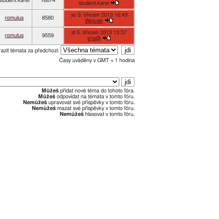
student.karel
16674
student.karel
so 9. březen 2013 16:49
romulus
8580
Wojcek
st 6. březen 2013 13:37
romulus
9559
p!p@
azit témata za předchozí:
Časy uváděny v GMT + 1 hodina
Můžeš
přidat nové téma do tohoto fóra.
Můžeš
odpovídat na témata v tomto fóru.
Nemůžeš
upravovat své příspěvky v tomto fóru.
Nemůžeš
mazat své příspěvky v tomto fóru.
Nemůžeš
hlasovat v tomto fóru.