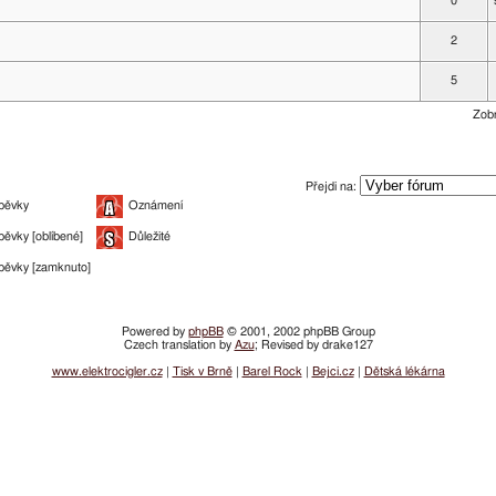
0
2
5
Zobr
Přejdi na:
pěvky
Oznámení
pěvky [oblíbené]
Důležité
pěvky [zamknuto]
Powered by
phpBB
© 2001, 2002 phpBB Group
Czech translation by
Azu
; Revised by drake127
www.elektrocigler.cz
|
Tisk v Brně
|
Barel Rock
|
Bejci.cz
|
Dětská lékárna