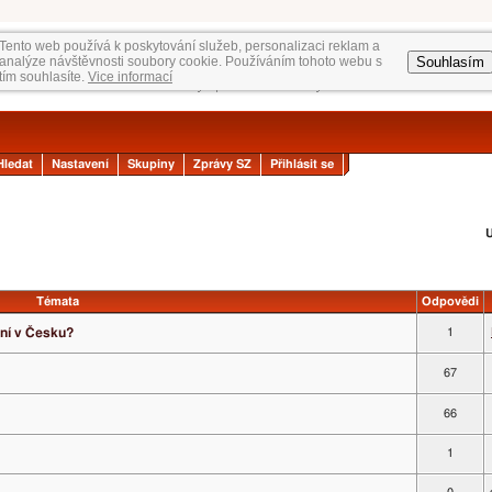
Tento web používá k poskytování služeb, personalizaci reklam a
Souhlasím
analýze návštěvnosti soubory cookie. Používáním tohoto webu s
tím souhlasíte.
Vice informací
Hledat
Nastavení
Skupiny
Zprávy SZ
Přihlásit se
U
Témata
Odpovědi
ní v Česku?
1
67
66
1