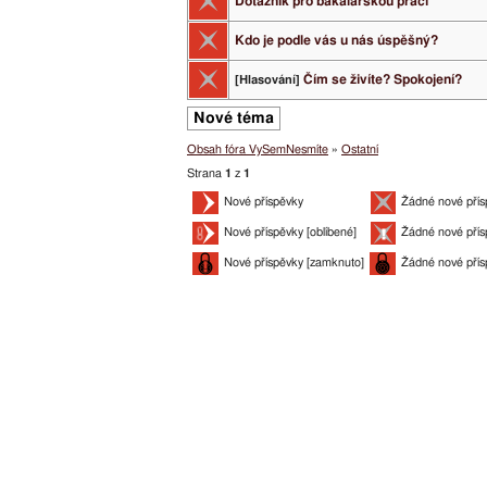
Dotazník pro bakalářskou práci
Kdo je podle vás u nás úspěšný?
Čím se živíte? Spokojení?
[Hlasování]
Nové téma
Obsah fóra VySemNesmíte
»
Ostatní
Strana
1
z
1
Nové příspěvky
Žádné nové přís
Nové příspěvky [oblíbené]
Žádné nové přís
Nové příspěvky [zamknuto]
Žádné nové přís