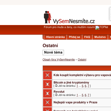
Fórum pro muže a ženy, co mužům rozumí
Hlavní stránka
Přidej se
FAQ
Mužstvo
Ostatní
Nové téma
Obsah fóra VySemNesmíte
»
Ostatní
Kde koupit kompletní výbavu pro vapová
Bitcoin a jiné kryptoměny
[
Jdi na stránku:
1
...
5
,
6
,
7
]
Revolut
[
Jdi na stránku:
1
...
5
,
6
,
7
]
Nejlepší vape produkty v Praze