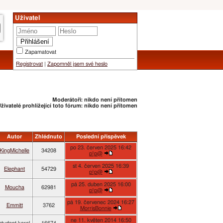
Uživatel
Zapamatovat
Registrovat
|
Zapomněl jsem své heslo
Moderátoři: nikdo není přítomen
živatelé prohlížející toto fórum: nikdo není přítomen
Autor
Zhlédnuto
Poslední příspěvek
po 23. červen 2025 16:42
KingMichelle
34208
p!p@
st 4. červen 2025 16:39
Elephant
54729
p!p@
pá 25. duben 2025 16:00
Moucha
62981
p!p@
pá 19. červenec 2024 16:27
Emmitt
3762
MorrisBonnie
ne 11. květen 2014 16:50