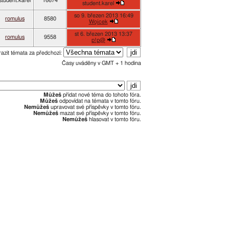
student.karel
16674
student.karel
so 9. březen 2013 16:49
romulus
8580
Wojcek
st 6. březen 2013 13:37
romulus
9558
p!p@
azit témata za předchozí:
Časy uváděny v GMT + 1 hodina
Můžeš
přidat nové téma do tohoto fóra.
Můžeš
odpovídat na témata v tomto fóru.
Nemůžeš
upravovat své příspěvky v tomto fóru.
Nemůžeš
mazat své příspěvky v tomto fóru.
Nemůžeš
hlasovat v tomto fóru.