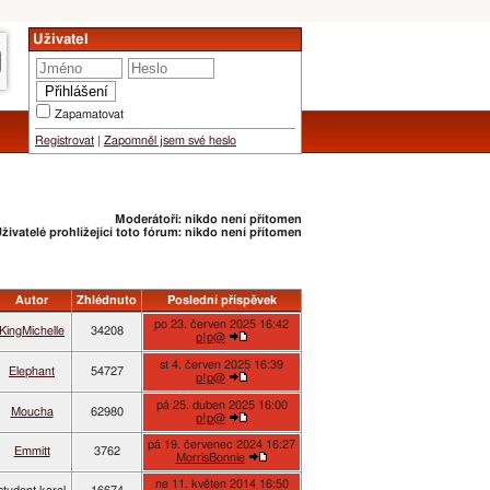
Uživatel
Zapamatovat
Registrovat
|
Zapomněl jsem své heslo
Moderátoři: nikdo není přítomen
živatelé prohlížející toto fórum: nikdo není přítomen
Autor
Zhlédnuto
Poslední příspěvek
po 23. červen 2025 16:42
KingMichelle
34208
p!p@
st 4. červen 2025 16:39
Elephant
54727
p!p@
pá 25. duben 2025 16:00
Moucha
62980
p!p@
pá 19. červenec 2024 16:27
Emmitt
3762
MorrisBonnie
ne 11. květen 2014 16:50