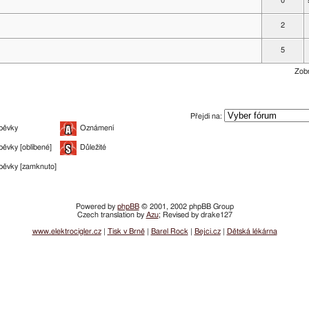
0
2
5
Zobr
Přejdi na:
pěvky
Oznámení
pěvky [oblíbené]
Důležité
pěvky [zamknuto]
Powered by
phpBB
© 2001, 2002 phpBB Group
Czech translation by
Azu
; Revised by drake127
www.elektrocigler.cz
|
Tisk v Brně
|
Barel Rock
|
Bejci.cz
|
Dětská lékárna