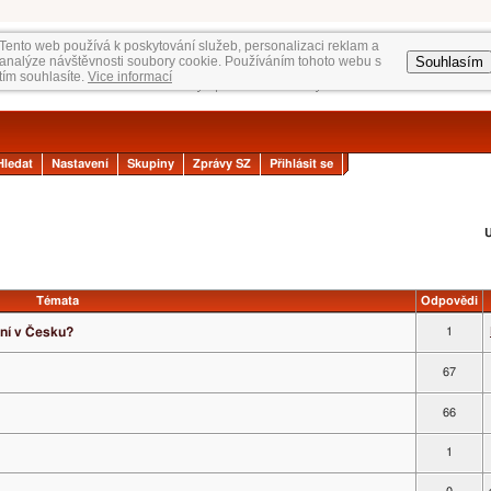
Tento web používá k poskytování služeb, personalizaci reklam a
Souhlasím
analýze návštěvnosti soubory cookie. Používáním tohoto webu s
tím souhlasíte.
Vice informací
Hledat
Nastavení
Skupiny
Zprávy SZ
Přihlásit se
U
Témata
Odpovědi
ní v Česku?
1
67
66
1