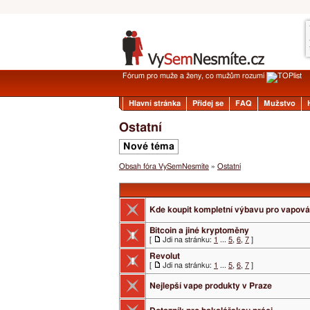
Fórum pro muže a ženy, co mužům rozumí
Hlavní stránka
Přidej se
FAQ
Mužstvo
Ostatní
Nové téma
Obsah fóra VySemNesmíte
»
Ostatní
Kde koupit kompletní výbavu pro vapová
Bitcoin a jiné kryptoměny
[
Jdi na stránku:
1
...
5
,
6
,
7
]
Revolut
[
Jdi na stránku:
1
...
5
,
6
,
7
]
Nejlepší vape produkty v Praze