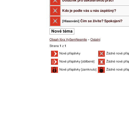
Dotazník pro bakalářskou práci
Kdo je podle vás u nás úspěšný?
Čím se živíte? Spokojení?
[Hlasování]
Nové téma
Obsah fóra VySemNesmíte
»
Ostatní
Strana
1
z
1
Nové příspěvky
Žádné nové přís
Nové příspěvky [oblíbené]
Žádné nové přís
Nové příspěvky [zamknuto]
Žádné nové přís