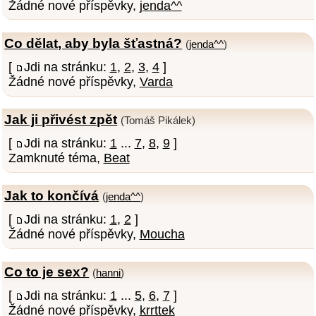
Žádné nové příspěvky,
jenda^^
Co dělat, aby byla šťastná?
(
jenda^^
)
[
Jdi na stránku:
1
,
2
,
3
,
4
]
Žádné nové příspěvky,
Varda
Jak ji přivést zpět
(Tomáš Pikálek)
[
Jdi na stránku:
1
...
7
,
8
,
9
]
Zamknuté téma,
Beat
Jak to končívá
(
jenda^^
)
[
Jdi na stránku:
1
,
2
]
Žádné nové příspěvky,
Moucha
Co to je sex?
(
hanni
)
[
Jdi na stránku:
1
...
5
,
6
,
7
]
Žádné nové příspěvky,
krrttek