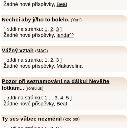
Žádné nové příspěvky,
Beat
Nechci aby jí/ho to bolelo.
(
Yurii
)
[
Jdi na stránku:
1
,
2
,
3
]
Žádné nové příspěvky,
jenda^^
Vážný vztah
(
MAO
)
[
Jdi na stránku:
1
,
2
,
3
]
Žádné nové příspěvky,
Makavelina
Pozor při seznamování na dálku! Nevěřte
fotkám...
(
romulus
)
[
Jdi na stránku:
1
...
3
,
4
,
5
]
Žádné nové příspěvky,
Beat
Ty ses vůbec nezměnil
(
koc.pet
)