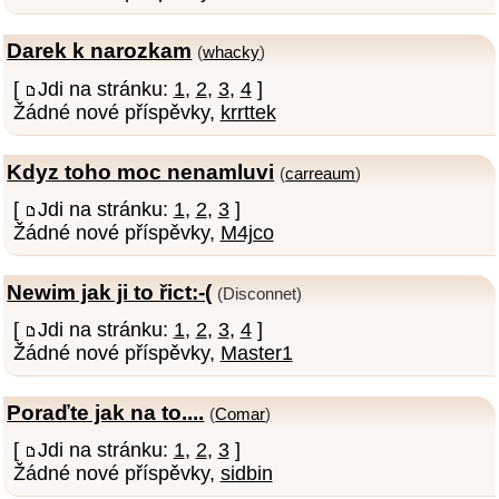
Darek k narozkam
(
whacky
)
[
Jdi na stránku:
1
,
2
,
3
,
4
]
Žádné nové příspěvky,
krrttek
Kdyz toho moc nenamluvi
(
carreaum
)
[
Jdi na stránku:
1
,
2
,
3
]
Žádné nové příspěvky,
M4jco
Newim jak ji to řict:-(
(Disconnet)
[
Jdi na stránku:
1
,
2
,
3
,
4
]
Žádné nové příspěvky,
Master1
Poraďte jak na to....
(
Comar
)
[
Jdi na stránku:
1
,
2
,
3
]
Žádné nové příspěvky,
sidbin