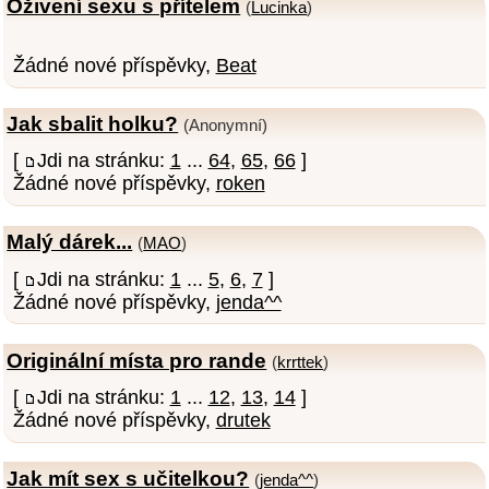
Oživení sexu s přítelem
(
Lucinka
)
Žádné nové příspěvky,
Beat
Jak sbalit holku?
(Anonymní)
[
Jdi na stránku:
1
...
64
,
65
,
66
]
Žádné nové příspěvky,
roken
Malý dárek...
(
MAO
)
[
Jdi na stránku:
1
...
5
,
6
,
7
]
Žádné nové příspěvky,
jenda^^
Originální místa pro rande
(
krrttek
)
[
Jdi na stránku:
1
...
12
,
13
,
14
]
Žádné nové příspěvky,
drutek
Jak mít sex s učitelkou?
(
jenda^^
)