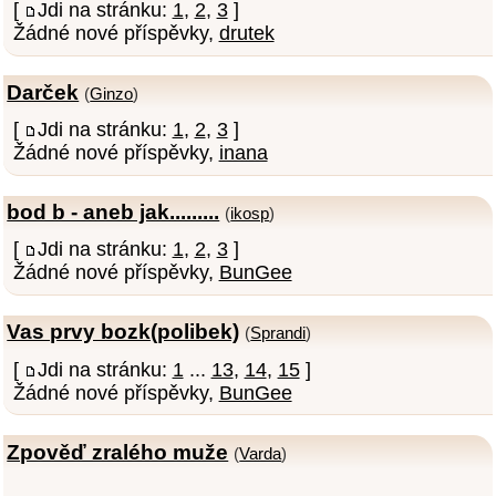
[
Jdi na stránku:
1
,
2
,
3
]
Žádné nové příspěvky,
drutek
Darček
(
Ginzo
)
[
Jdi na stránku:
1
,
2
,
3
]
Žádné nové příspěvky,
inana
bod b - aneb jak.........
(
ikosp
)
[
Jdi na stránku:
1
,
2
,
3
]
Žádné nové příspěvky,
BunGee
Vas prvy bozk(polibek)
(
Sprandi
)
[
Jdi na stránku:
1
...
13
,
14
,
15
]
Žádné nové příspěvky,
BunGee
Zpověď zralého muže
(
Varda
)