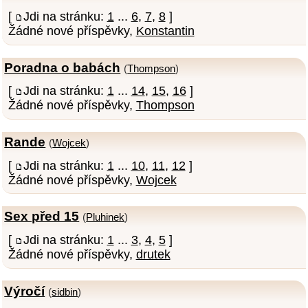
[
Jdi na stránku:
1
...
6
,
7
,
8
]
Žádné nové příspěvky,
Konstantin
Poradna o babách
(
Thompson
)
[
Jdi na stránku:
1
...
14
,
15
,
16
]
Žádné nové příspěvky,
Thompson
Rande
(
Wojcek
)
[
Jdi na stránku:
1
...
10
,
11
,
12
]
Žádné nové příspěvky,
Wojcek
Sex před 15
(
Pluhinek
)
[
Jdi na stránku:
1
...
3
,
4
,
5
]
Žádné nové příspěvky,
drutek
Výročí
(
sidbin
)