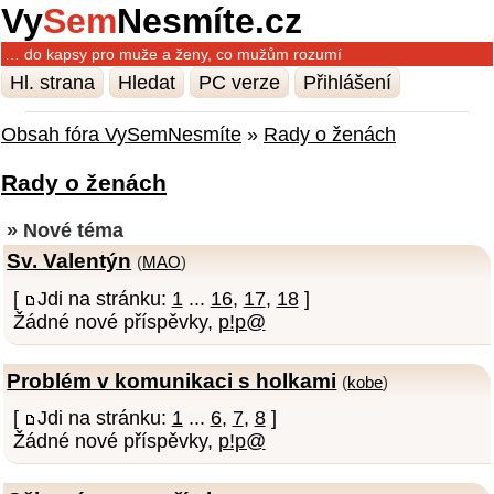
Vy
Sem
Nesmíte.cz
… do kapsy pro muže a ženy, co mužům rozumí
Hl. strana
Hledat
PC verze
Přihlášení
Obsah fóra VySemNesmíte
»
Rady o ženách
Rady o ženách
» Nové téma
Sv. Valentýn
(
MAO
)
[
Jdi na stránku:
1
...
16
,
17
,
18
]
Žádné nové příspěvky,
p!p@
Problém v komunikaci s holkami
(
kobe
)
[
Jdi na stránku:
1
...
6
,
7
,
8
]
Žádné nové příspěvky,
p!p@