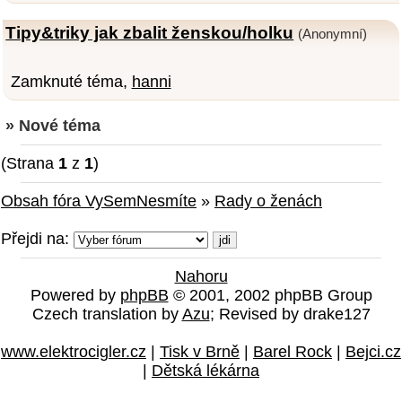
Tipy&triky jak zbalit ženskou/holku
(Anonymní)
Zamknuté téma,
hanni
» Nové téma
(Strana
1
z
1
)
Obsah fóra VySemNesmíte
»
Rady o ženách
Přejdi na:
Nahoru
Powered by
phpBB
© 2001, 2002 phpBB Group
Czech translation by
Azu
; Revised by drake127
www.elektrocigler.cz
|
Tisk v Brně
|
Barel Rock
|
Bejci.cz
|
Dětská lékárna