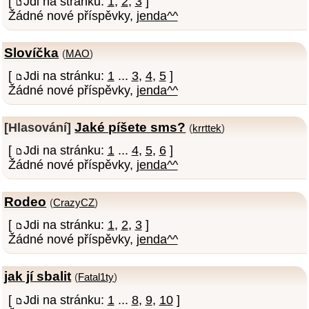
[
Jdi na stránku:
1
,
2
,
3
]
Žádné nové příspěvky,
jenda^^
Slovíčka
(
MAO
)
[
Jdi na stránku:
1
...
3
,
4
,
5
]
Žádné nové příspěvky,
jenda^^
Jaké píšete sms?
[Hlasování]
(
krrttek
)
[
Jdi na stránku:
1
...
4
,
5
,
6
]
Žádné nové příspěvky,
jenda^^
Rodeo
(
CrazyCZ
)
[
Jdi na stránku:
1
,
2
,
3
]
Žádné nové příspěvky,
jenda^^
jak jí sbalit
(
Fatal1ty
)
[
Jdi na stránku:
1
...
8
,
9
,
10
]