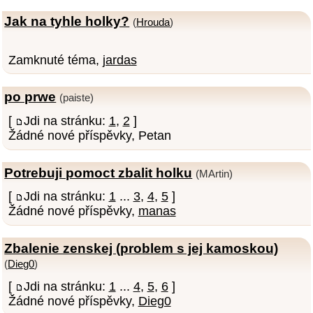
Jak na tyhle holky?
(
Hrouda
)
Zamknuté téma,
jardas
po prwe
(paiste)
[
Jdi na stránku:
1
,
2
]
Žádné nové příspěvky, Petan
Potrebuji pomoct zbalit holku
(MArtin)
[
Jdi na stránku:
1
...
3
,
4
,
5
]
Žádné nové příspěvky,
manas
Zbalenie zenskej (problem s jej kamoskou)
(
Dieg0
)
[
Jdi na stránku:
1
...
4
,
5
,
6
]
Žádné nové příspěvky,
Dieg0