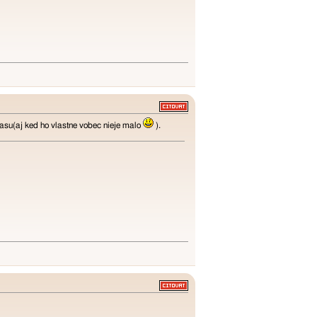
casu(aj ked ho vlastne vobec nieje malo
).