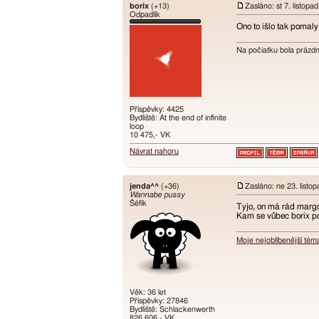
borix
(+13)
Zasláno: st 7. listopa
Odpadlík
Ono to išlo tak pomal
Na počiatku bola prázd
Příspěvky: 4425
Bydliště: At the end of infinite
loop
10 475,- VK
Návrat nahoru
jenda^^
(+36)
Zasláno: ne 23. listo
Wannabe pussy
Šéfík
Tyjo, on má rád margot 
Kam se vůbec borix p
Moje nejoblíbenější tém
Věk: 36 let
Příspěvky: 27846
Bydliště: Schlackenwerth
826 606,- VK