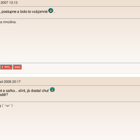
d 2007 13:13
y, postupne a bolo to vzájomné
.
na množina.
pad 2008 20:17
a salko... slint, já dostal chuť
oděl?
a
(´･ω･`)