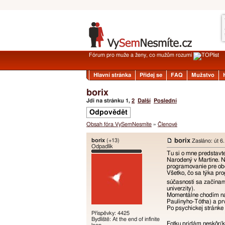
Fórum pro muže a ženy, co mužům rozumí
Hlavní stránka
Přidej se
FAQ
Mužstvo
borix
Jdi na stránku
1
,
2
Další
Poslední
Odpovědět
Obsah fóra VySemNesmíte
»
Členové
borix
(+13)
borix
Zasláno: út 6.
Odpadlík
Tu si o mne predstavte
Narodený v Martine. N
programovanie pre obo
Všetko, čo sa týka pr
súčasnosti sa začína
univerzity).
Momentálne chodím na 
Paulinyho-Tótha) a prv
Po psychickej stránke 
Příspěvky: 4425
Bydliště: At the end of infinite
Fotku pridám neskôr(