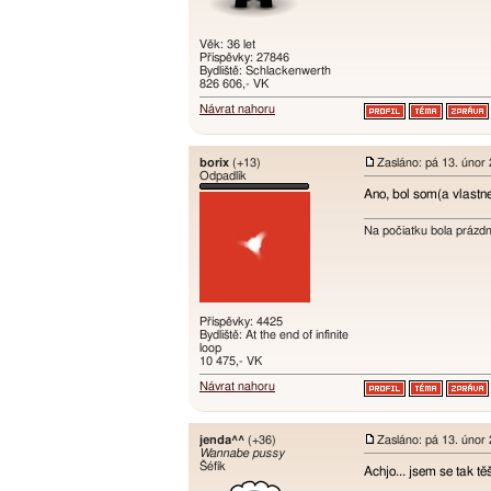
Věk: 36 let
Příspěvky: 27846
Bydliště: Schlackenwerth
826 606,- VK
Návrat nahoru
borix
(+13)
Zasláno: pá 13. únor
Odpadlík
Ano, bol som(a vlastn
Na počiatku bola prázd
Příspěvky: 4425
Bydliště: At the end of infinite
loop
10 475,- VK
Návrat nahoru
jenda^^
(+36)
Zasláno: pá 13. únor
Wannabe pussy
Šéfík
Achjo... jsem se tak tě