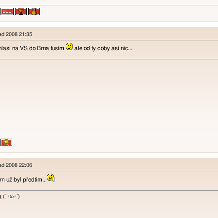
pad 2008 21:35
 hlasi na VS do Brna tusim
ale od ty doby asi nic...
pad 2008 22:06
am už byl předtim..
a
(´･ω･`)