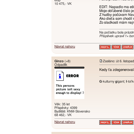
loop
10 475,- VK
EDIT: Napadlo ma ešte
Moje obľúbené číslo je
Z hudby počúvam hlavn
Ako dieťa som chodil n
Zo sladkostí mám najr
Na počiatku bola prázd
Příspěvek upravil 1× bor
Návrat nahoru
Ginzo
(+8)
Zasláno: út 6. listop
Odpadlík
Kedy ťa zdegeneroval
G
-kulturny
g
igant;
I
-toľ
Věk: 35 let
Příspěvky: 4399
Bydliště: KNM-Slovensko
68 462,- VK
Návrat nahoru