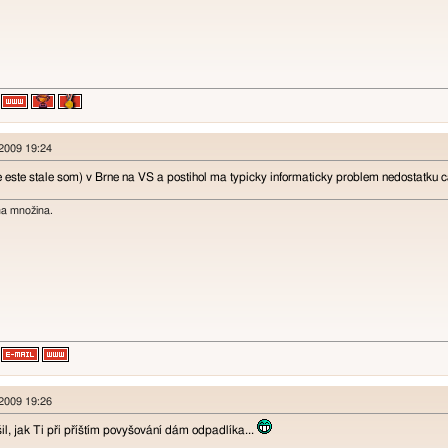
 2009 19:24
e este stale som) v Brne na VS a postihol ma typicky informaticky problem nedostatku 
na množina.
 2009 19:26
šil, jak Ti při příštím povyšování dám odpadlíka...