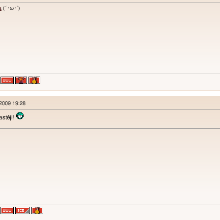
a
(´･ω･`)
 2009 19:28
stěji!