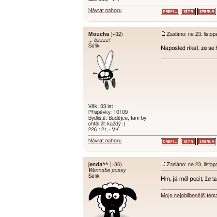
Návrat nahoru
Moucha
(+32)
Zasláno: ne 23. listo
... bzzzz!
Šéfík
Naposled rikal, ze se
Věk: 33 let
Příspěvky: 10109
Bydliště: Budějce, tam by
chtěl žít každý :)
226 121,- VK
Návrat nahoru
jenda^^
(+36)
Zasláno: ne 23. listo
Wannabe pussy
Šéfík
Hm, já měl pocit, že t
Moje nejoblíbenější tém