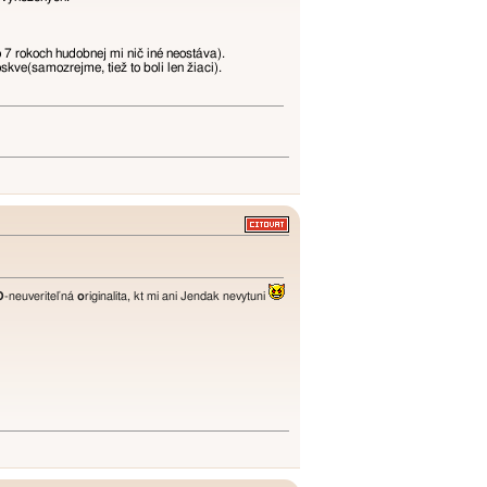
7 rokoch hudobnej mi nič iné neostáva).
kve(samozrejme, tiež to boli len žiaci).
O
-neuveriteľná
o
riginalita, kt mi ani Jendak nevytuni