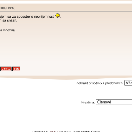
 2009 19:46
ujem sa za sposobene neprijemnosti
.
 sa snazit.
na množina.
Zobrazit příspěvky z předchozích:
Přejdi na: