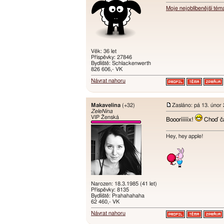
Moje nejoblíbenější tém
Věk: 36 let
Příspěvky: 27846
Bydliště: Schlackenwerth
826 606,- VK
Návrat nahoru
Makavelina
(+32)
Zasláno: pá 13. únor
ZeleNina
VIP Ženská
Boooríííííx!
Choď ča
Hey, hey apple!
Narozen: 18.3.1985 (41 let)
Příspěvky: 8135
Bydliště: Prahahahaha
62 460,- VK
Návrat nahoru