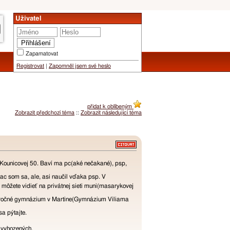
Uživatel
Zapamatovat
Registrovat
|
Zapomněl jsem své heslo
přidat k oblíbeným
Zobrazit předchozí téma
::
Zobrazit následující téma
 Kounicovej 50. Baví ma pc(aké nečakané), psp,
c som sa, ale, asi naučil vďaka psp. V
 môžete vidieť na privátnej sieti muni(masarykovej
 6-ročné gymnázium v Martine(Gymnázium Viliama
a pýtajte.
o vyhozených.