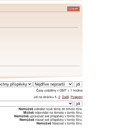
Časy uváděny v GMT + 1 hodina
Jdi na stránku
1
,
2
Další
Poslední
Nemůžeš
odesílat nové téma do tohoto fóra.
Můžeš
odpovídat na témata v tomto fóru.
Nemůžeš
upravovat své příspěvky v tomto fóru.
Nemůžeš
mazat své příspěvky v tomto fóru.
Nemůžeš
hlasovat v tomto fóru.