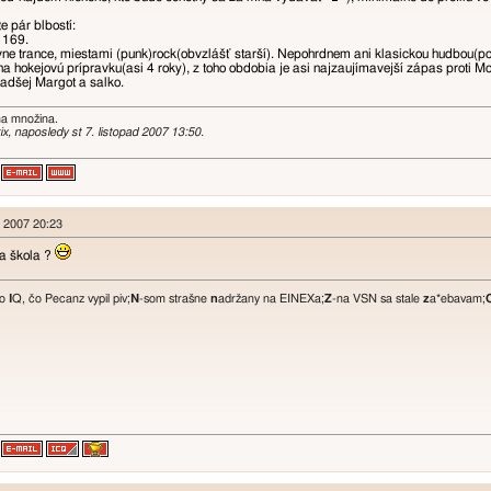
 pár blbostí:
 169.
e trance, miestami (punk)rock(obvzlášť starší). Nepohrdnem ani klasickou hudbou(po 
a hokejovú prípravku(asi 4 roky), z toho obdobia je asi najzaujímavejší zápas proti Mos
adšej Margot a salko.
na množina.
ix, naposledy st 7. listopad 2007 13:50.
ad 2007 20:23
a škola ?
ko
I
Q, čo Pecanz vypil piv;
N
-som strašne
n
adržany na EINEXa;
Z
-na VSN sa stale
z
a*ebavam;