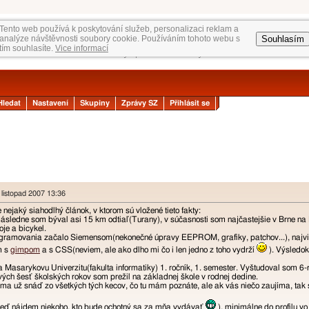
Tento web používá k poskytování služeb, personalizaci reklam a
Souhlasím
analýze návštěvnosti soubory cookie. Používáním tohoto webu s
tím souhlasíte.
Vice informací
Hledat
Nastavení
Skupiny
Zprávy SZ
Přihlásit se
 listopad 2007 13:36
 nejaký siahodlhý článok, v ktorom sú vložené tieto fakty:
ásledne som býval asi 15 km odtiaľ(Turany), v súčasnosti som najčastejšie v Brne na
je a bicykel.
ogramovania začalo Siemensom(nekonečné úpravy EEPROM, grafiky, patchov...), najvia
m s
gimpom
a s CSS(neviem, ale ako dlho mi čo i len jedno z toho vydrží
). Výsledok
Masarykovu Univerzitu(fakulta informatiky) 1. ročník, 1. semester. Vyštudoval som
ých šesť školských rokov som prežil na základnej škole v rodnej dedine.
ma už snáď zo všetkých tých kecov, čo tu mám poznáte, ale ak vás niečo zaujíma, tak s
keď nájdem niekoho, kto bude ochotný sa za mňa vydávať
), minimálne do profilu v