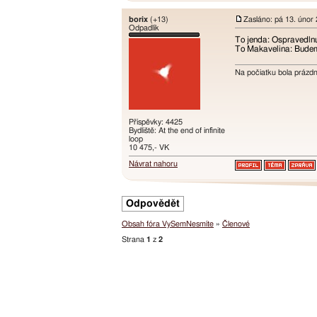
borix
(+13)
Zasláno: pá 13. únor
Odpadlík
To jenda: Ospravedln
To Makavelina: Budem
Na počiatku bola prázd
Příspěvky: 4425
Bydliště: At the end of infinite
loop
10 475,- VK
Návrat nahoru
Odpovědět
Obsah fóra VySemNesmíte
»
Členové
Strana
1
z
2