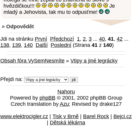
hvězdičkou!!!
Je
mladý a Jehovista, tak mu to odpusťme!
» Odpovědět
Jdi na stránku
První
Předchozí
1
,
2
,
3
...
40
,
41
,
42
...
138
,
139
,
140
Další
Poslední
(Strana
41
z
140
)
Obsah fóra VySemNesmíte
»
Vtipy a jiné legrácky
Přejdi na:
Nahoru
Powered by
phpBB
© 2001, 2002 phpBB Group
Czech translation by
Azu
; Revised by drake127
www.elektrocigler.cz
|
Tisk v Brně
|
Barel Rock
|
Bejci.cz
|
Dětská lékárna