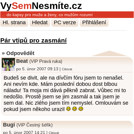
Vy
Sem
Nesmíte.cz
… do kapsy pro muže a ženy, co mužům rozumí
Hl. strana
Hledat
PC verze
Přihlášení
Pár vtipů pro zasmání
» Odpovědět
Beat
(VIP Pravá ruka)
po 5. únor 2007 09:13 |
Citovat
Budeš se divit, ale na dívčím fóru jsem to nenašel.
Ani nevím kde. Mám poslední dobou dost blbou
náladu! Ta moja mi dává pěkně zabrat. Vůbec mi to
nedošlo. Prostě jsem se jim zasmál a tak jsem je
sem dal. Nic zlého jsem tím nemyslel. Omlouvám se
pokud jsem někoho urazil
Bugi
(VIP Čestný šéfík)
po 5. únor 2007 14:21 |
Citovat