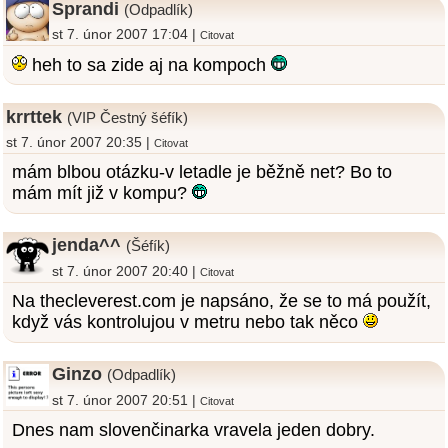
Sprandi
(Odpadlík)
st 7. únor 2007 17:04 |
Citovat
heh to sa zide aj na kompoch
krrttek
(VIP Čestný šéfík)
st 7. únor 2007 20:35 |
Citovat
mám blbou otázku-v letadle je běžně net? Bo to
mám mít již v kompu?
jenda^^
(Šéfík)
st 7. únor 2007 20:40 |
Citovat
Na thecleverest.com je napsáno, že se to má použít,
když vás kontrolujou v metru nebo tak něco
Ginzo
(Odpadlík)
st 7. únor 2007 20:51 |
Citovat
Dnes nam slovenčinarka vravela jeden dobry.