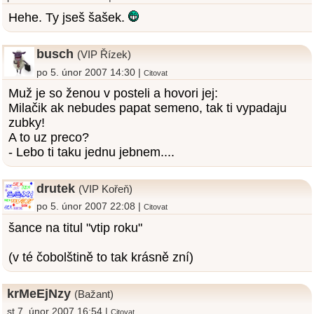
Hehe. Ty jseš šašek.
busch
(VIP Řízek)
po 5. únor 2007 14:30 |
Citovat
Muž je so ženou v posteli a hovori jej:
Milačik ak nebudes papat semeno, tak ti vypadaju
zubky!
A to uz preco?
- Lebo ti taku jednu jebnem....
drutek
(VIP Kořeň)
po 5. únor 2007 22:08 |
Citovat
šance na titul "vtip roku"
(v té čobolštině to tak krásně zní)
krMeEjNzy
(Bažant)
st 7. únor 2007 16:54 |
Citovat