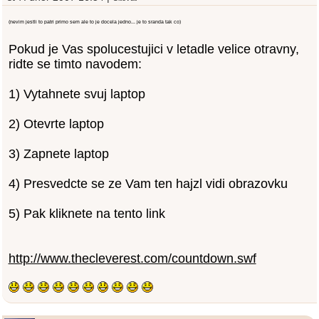
(nevim jestli to patri primo sem ale to je docela jedno... je to sranda tak co)
Pokud je Vas spolucestujici v letadle velice otravny,
ridte se timto navodem:
1) Vytahnete svuj laptop
2) Otevrte laptop
3) Zapnete laptop
4) Presvedcte se ze Vam ten hajzl vidi obrazovku
5) Pak kliknete na tento link
http://www.thecleverest.com/countdown.swf