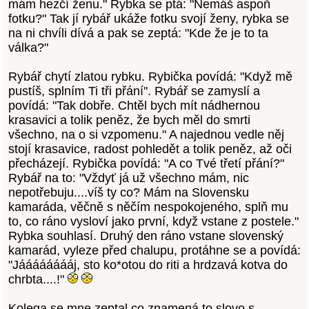
mám hezčí ženu." Rybka se ptá: "Nemáš aspoň
fotku?" Tak jí rybář ukáže fotku svojí ženy, rybka se
na ni chvíli dívá a pak se zeptá: "Kde že je to ta
válka?"
Rybář chytí zlatou rybku. Rybička povídá: "Když mě
pustíš, splním Ti tři přání". Rybář se zamyslí a
povídá: "Tak dobře. Chtěl bych mít nádhernou
krasavici a tolik peněz, že bych měl do smrti
všechno, na o si vzpomenu." A najednou vedle něj
stojí krasavice, radost pohledět a tolik peněz, až oči
přecházejí. Rybička povídá: "A co Tvé třetí přání?"
Rybář na to: "Vždyť já už všechno mám, nic
nepotřebuju....víš ty co? Mám na Slovensku
kamaráda, věčně s něčím nespokojeného, splň mu
to, co ráno vysloví jako první, když vstane z postele."
Rybka souhlasí. Druhý den ráno vstane slovenský
kamarád, vyleze před chalupu, protáhne se a povídá:
"Jááááááááj, sto ko*otou do riti a hrdzavá kotva do
chrbta....!"
Kolega se mne zeptal co znamená to slovo s