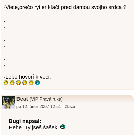
-Viete,prečo rytier kľačí pred damou svojho srdca ?
.
.
.
.
.
.
.
.
.
.
-Lebo hovorí k veci.
Beat
(VIP Pravá ruka)
po 12. únor 2007 12:51 |
Citovat
Bugi napsal:
Hehe. Ty jseš šašek.