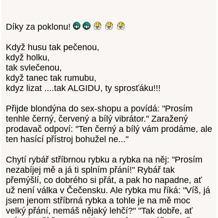
Díky za poklonu!
Když husu tak pečenou,
když holku,
tak svlečenou,
když tanec tak rumubu,
kdyz lizat ....tak ALGIDU, ty sprosťáku!!!
Přijde blondýna do sex-shopu a povídá: "Prosím
tenhle černý, červený a bílý vibrátor." Zaražený
prodavač odpoví: "Ten černý a bílý vám prodáme, ale
ten hasící přístroj bohužel ne..."
Chytí rybář stříbrnou rybku a rybka na něj: "Prosím
nezabíjej mě a já ti splním přání!" Rybář tak
přemýšlí, co dobrého si přát, a pak ho napadne, ať
už není válka v Čečensku. Ale rybka mu říká: "Víš, já
jsem jenom stříbrná rybka a tohle je na mě moc
velký přání, nemáš nějaký lehčí?" "Tak dobře, ať