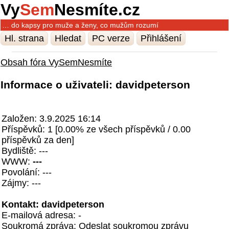
Vy
Sem
Nesmíte.cz
… do kapsy pro muže a ženy, co mužům rozumí
Hl. strana
Hledat
PC verze
Přihlášení
Obsah fóra VySemNesmíte
Informace o uživateli: davidpeterson
Založen: 3.9.2025 16:14
Příspěvků: 1 [0.00% ze všech příspěvků / 0.00
příspěvků za den]
Bydliště: ---
WWW:
---
Povolání: ---
Zájmy: ---
Kontakt: davidpeterson
E-mailová adresa: -
Soukromá zpráva:
Odeslat soukromou zprávu