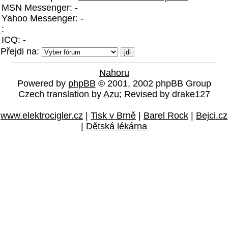
MSN Messenger: -
Yahoo Messenger: -
:
ICQ: -
Přejdi na:
Nahoru
Powered by
phpBB
© 2001, 2002 phpBB Group
Czech translation by
Azu
; Revised by drake127
www.elektrocigler.cz
|
Tisk v Brně
|
Barel Rock
|
Bejci.cz
|
Dětská lékárna