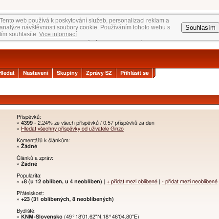
Tento web používá k poskytování služeb, personalizaci reklam a
Souhlasím
analýze návštěvnosti soubory cookie. Používáním tohoto webu s
tím souhlasíte.
Vice informací
Hledat
Nastavení
Skupiny
Zprávy SZ
Přihlásit se
Příspěvků:
»
4399
- 2.24% ze všech příspěvků / 0.57 příspěvků za den
»
Hledat všechny příspěvky od uživatele Ginzo
Komentářů k článkům:
»
Žádné
Článků a zpráv:
»
Žádné
Popularita:
»
+8 (u 12 oblíben, u 4 neoblíben)
|
+ přidat mezi oblíbené
|
- přidat mezi neoblíbené
Přátelskost:
»
+23 (31 oblíbených, 8 neoblíbených)
Bydliště:
»
KNM-Slovensko
(49°18'01.62"N,18°46'04.80"E)