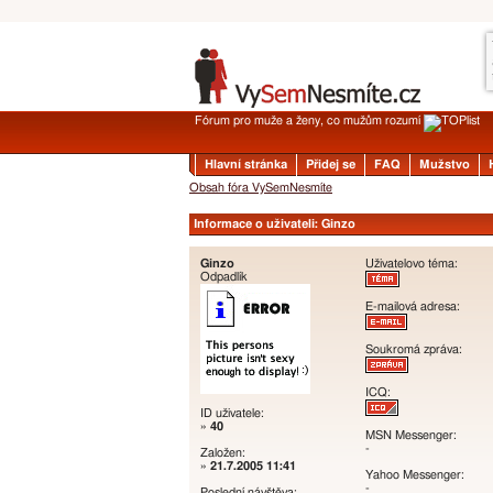
Fórum pro muže a ženy, co mužům rozumí
Hlavní stránka
Přidej se
FAQ
Mužstvo
Obsah fóra VySemNesmíte
Informace o uživateli: Ginzo
Ginzo
Uživatelovo téma:
Odpadlík
E-mailová adresa:
Soukromá zpráva:
ICQ:
ID uživatele:
»
40
MSN Messenger:
-
Založen:
»
21.7.2005 11:41
Yahoo Messenger:
-
Poslední návštěva: