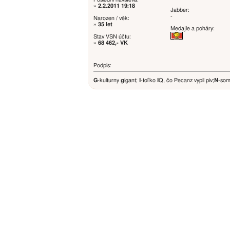
»
2.2.2011 19:18
Jabber:
-
Narozen / věk:
»
35 let
Medajle a poháry:
Stav VSN účtu:
»
68 462,- VK
Podpis:
G
-kulturny
g
igant;
I
-toľko
I
Q, čo Pecanz vypil piv;
N
-som