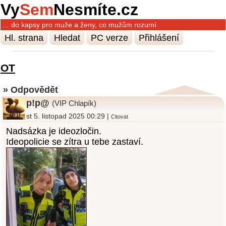
Vy
Sem
Nesmíte.cz
… do kapsy pro muže a ženy, co mužům rozumí
Hl. strana
Hledat
PC verze
Přihlášení
OT
» Odpovědět
p!p@
(VIP Chlapík)
st 5. listopad 2025 00:29 |
Citovat
Nadsázka je ideozločin.
Ideopolicie se zítra u tebe zastaví.