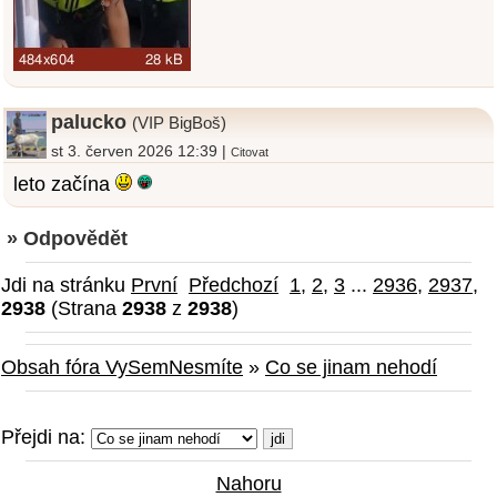
palucko
(VIP BigBoš)
st 3. červen 2026 12:39 |
Citovat
leto začína
» Odpovědět
Jdi na stránku
První
Předchozí
1
,
2
,
3
...
2936
,
2937
,
2938
(Strana
2938
z
2938
)
Obsah fóra VySemNesmíte
»
Co se jinam nehodí
Přejdi na:
Nahoru