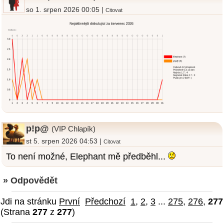
so 1. srpen 2026 00:05 |
Citovat
p!p@
(VIP Chlapík)
st 5. srpen 2026 04:53 |
Citovat
To není možné, Elephant mě předběhl...
» Odpovědět
Jdi na stránku
První
Předchozí
1
,
2
,
3
...
275
,
276
,
277
(Strana
277
z
277
)