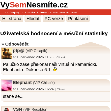
Vy
Sem
Nesmíte.cz
… do kapsy pro muže a ženy, co mužům rozumí
Hl. strana
Hledat
PC verze
Přihlášení
Uživatelská hodnocení a měsíční statistiky
» Odpovědět
p!p@
(VIP Chlapík)
st 1. červenec 2026 11:25 |
Citovat
Palučko zase překonal naši virtuální kamarádku
Elephanta. Dokonce 6:1.
Elephant
(VIP Chlapík)
st 1. červenec 2026 16:24 |
Citovat
stane se...
VSN
(VIP Redaktor)