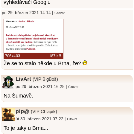
vyhledávači Googlu
po 29. březen 2021 14:14 |
Citovat
Že se to stalo někde u Brna, že?
LivArt
(VIP BigBoš)
po 29. březen 2021 16:28 |
Citovat
Na Šumavě.
p!p@
(VIP Chlapík)
út 30. březen 2021 07:22 |
Citovat
To je taky u Brna...