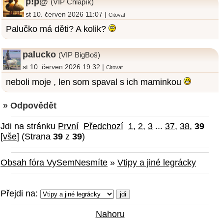
p!p@
(VIP Chlapík)
st 10. červen 2026 11:07 |
Citovat
Palučko má děti? A kolik?
palucko
(VIP BigBoš)
st 10. červen 2026 19:32 |
Citovat
neboli moje , len som spaval s ich maminkou
» Odpovědět
Jdi na stránku
První
Předchozí
1
,
2
,
3
...
37
,
38
,
39
[
vše
] (Strana
39
z
39
)
Obsah fóra VySemNesmíte
»
Vtipy a jiné legrácky
Přejdi na:
Nahoru