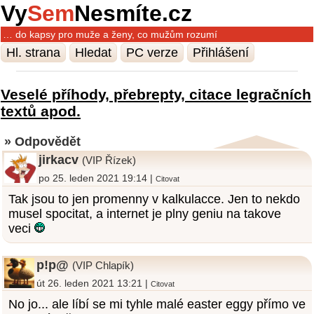
Vy
Sem
Nesmíte.cz
… do kapsy pro muže a ženy, co mužům rozumí
Hl. strana
Hledat
PC verze
Přihlášení
Veselé příhody, přebrepty, citace legračních
textů apod.
» Odpovědět
jirkacv
(VIP Řízek)
po 25. leden 2021 19:14 |
Citovat
Tak jsou to jen promenny v kalkulacce. Jen to nekdo
musel spocitat, a internet je plny geniu na takove
veci
p!p@
(VIP Chlapík)
út 26. leden 2021 13:21 |
Citovat
No jo... ale líbí se mi tyhle malé easter eggy přímo ve