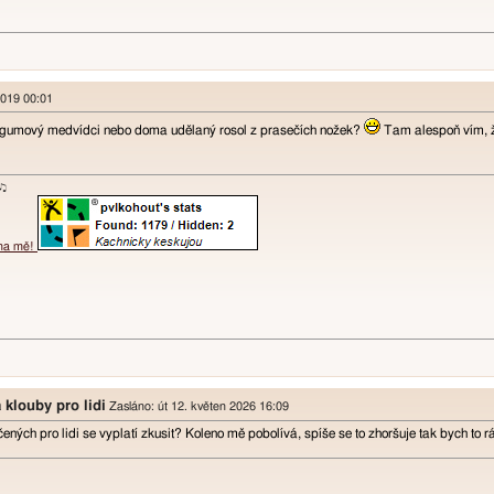
2019 00:01
y gumový medvídci nebo doma udělaný rosol z prasečích nožek?
Tam alespoň vím, že
ɐʞ♪♫
 na mě!
 klouby pro lidi
Zasláno: út 12. květen 2026 16:09
čených pro lidi se vyplatí zkusit? Koleno mě pobolívá, spíše se to zhoršuje tak bych to r