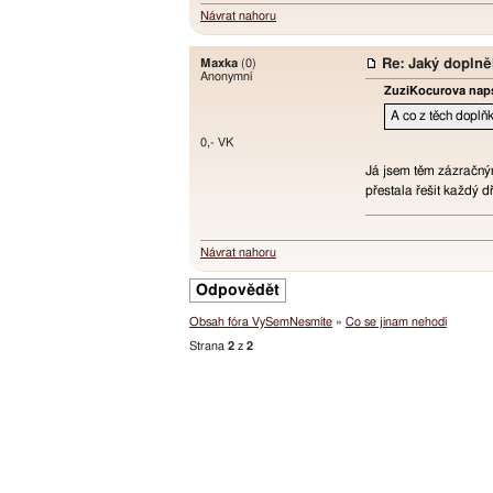
Návrat nahoru
Maxka
(0)
Re: Jaký doplně
Anonymní
ZuziKocurova naps
A co z těch doplňk
0,- VK
Já jsem těm zázračným
přestala řešit každý 
Návrat nahoru
Odpovědět
Obsah fóra VySemNesmíte
»
Co se jinam nehodí
Strana
2
z
2