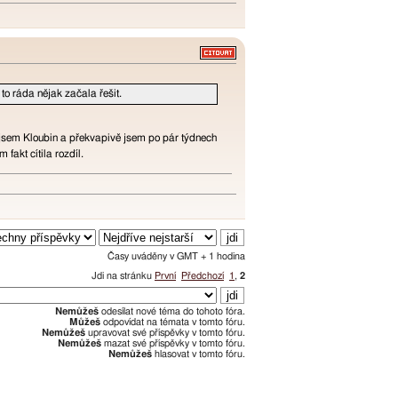
to ráda nějak začala řešit.
jsem Kloubin a překvapivě jsem po pár týdnech
 fakt cítila rozdíl.
Časy uváděny v GMT + 1 hodina
Jdi na stránku
První
Předchozí
1
,
2
Nemůžeš
odesílat nové téma do tohoto fóra.
Můžeš
odpovídat na témata v tomto fóru.
Nemůžeš
upravovat své příspěvky v tomto fóru.
Nemůžeš
mazat své příspěvky v tomto fóru.
Nemůžeš
hlasovat v tomto fóru.