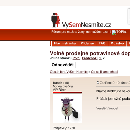
Fórum pro muže a ženy, co mužům rozumí
Hlavní stránka
Přidej se
FAQ
Mužstvo
Volně prodejné potravinové dop
Jdi na stránku
První
Předchozí
1
,
2
Odpovědět
Obsah fóra VySemNesmíte
»
Co se jinam nehodí
busch
(+9)
Zasláno: út 12. únor 
hodná ovečka
VIP Řízek
hlavně dodržujte náv
Prášek je možné podáv
Veselé Vánoce!
Příspěvky: 1770