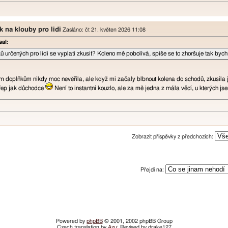
k na klouby pro lidi
Zasláno: čt 21. květen 2026 11:08
al:
ů určených pro lidi se vyplatí zkusit? Koleno mě pobolívá, spíše se to zhoršuje tak bych 
 doplňkům nikdy moc nevěřila, ale když mi začaly blbnout kolena do schodů, zkusila 
dřep jak důchodce
Není to instantní kouzlo, ale za mě jedna z mála věcí, u kterých jsem
Zobrazit příspěvky z předchozích:
Přejdi na:
Powered by
phpBB
© 2001, 2002 phpBB Group
Czech translation by
Azu
; Revised by drake127