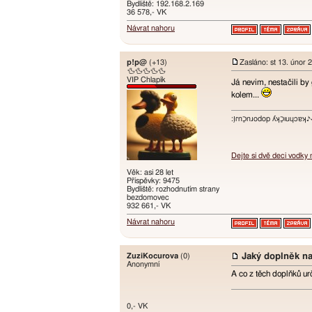
Bydliště: 192.168.2.169
36 578,- VK
Návrat nahoru
p!p@
(+13)
Zasláno: st 13. únor 
🦆🦆🦆🦆🦆
VIP Chlapík
Já nevim, nestačili b
kolem...
:ו֥ɾnכַnɹodop ʎʞכַıuɥɔ
Dejte si dvě deci vodky
Věk: asi 28 let
Příspěvky: 9475
Bydliště: rozhodnutím strany
bezdomovec
932 661,- VK
Návrat nahoru
ZuziKocurova
(0)
Jaký doplněk na
Anonymní
A co z těch doplňků ur
0,- VK