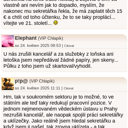
vlastně ani nevím jak to dopadlo, myslím, že
nakonec mu sekretářka řekla, že má zaplatit těch 15
€ a chtít od toho účtenku, že to se taky proplácí...
vítejte ve 21. století...
Elephant
(VIP Chlapík)
so 24. květen 2025 08:53 |
Citovat
U nás zrušili kancelář a za služebky z loňska ani
letoška jsem nepředával žádné papíry, jen skeny...
Půlku z toho jsem už skartoval/vyhodil.
p!p@
(VIP Chlapík)
so 24. květen 2025 11:11 |
Citovat
Hm, tak v soukromém sektoru je to možné, to ve
státním ale teď taky redukují pracovní pozice. V
jednom nejmenovaném vědeckém ústavu u Prahy
nezrušili kancelář, ale naopak spojili práci sekretářky
a uklízečky. Jako reálně jsem hledal sekretářku a
když jsem ji našel, tak zrovna uklízela - a tak