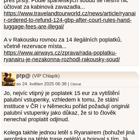
přes prsty. Podle španělských soudů se nesmí nic
účtovat za kabinová zavazadla...
https://www.travelandtourworld.cz/news/article/ryanai
r-ordered-to-refund-124-gbp-after-court-rules-hand-
luggage-fees-are-illegal/
A v Rakousku rovnou za 14 ilegálních poplatků,
včetně rezervace místa...
https://www.airways.cz/zprava/rada-poplatku-
ryanairu-je-nezakonna-rozhodl-rakousky-soud/
p!p@
(VIP Chlapík)
so 24. květen 2025 06:38 |
Citovat
Jo, nejvíc vtipný je poplatek 15 eur za vytištění
palubní vstupenky, vzhledem k tomu, že státní
instituce v ČR i v Německu pořád požadují originál
palubní vstupenky jako důkaz, že si to člověk
nenechal proplatit odjinud.
Kolega takhle jednou letěl s Ryanairem (bohužel jiná
aerolinka na téhle trase nelétá) a bojoval s tím. Já