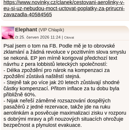
https://www.novinky.cz/clanek/cestovani-aerolinky-v-
eu-si-uz-nebudou-moct-uctovat-poplatky-za-prirucni-
zavazadla-40584565
Elephant
(VIP Chlapík)
čt 25. červen 2026 11:24 |
Citovat
Psal jsem o tom na FB. Podle mě je to obrovské
zklamání a žádná revoluce v pozitivním slova smyslu
se nekoná. EP jen mírně korigoval předchozí text
návrhu z pera lobbistů leteckých společností:
- Délka zpoždění pro nárok na kompenzaci za
zpoždění zůstává naštěstí stejná.
- Stejně tak po více jak 20 letech zůstávají shodné
částky kompenzací. Přitom inflace za tu dobu byla
přibližně 60%.
- Nijak neřeší záměrné rozsazování dospělých
pasažérů z jedné rezervace, takže jde na ruku
aerolinkám a posvěcuje maximalizaci zisku v rozporu
s dobrými mravy a při nouzových situacích ohrožuje
bezpečnost a plynulost evakuace.