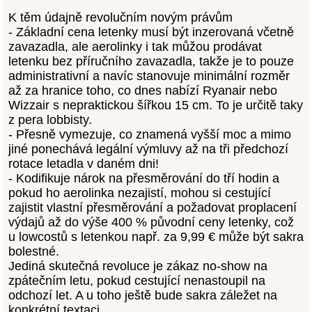
K těm údajně revolučním novým právům
- Základní cena letenky musí být inzerovaná včetně
zavazadla, ale aerolinky i tak můžou prodávat
letenku bez příručního zavazadla, takže je to pouze
administrativní a navíc stanovuje minimální rozměr
až za hranice toho, co dnes nabízí Ryanair nebo
Wizzair s nepraktickou šířkou 15 cm. To je určitě taky
z pera lobbisty.
- Přesně vymezuje, co znamená vyšší moc a mimo
jiné ponechává legální výmluvy až na tři předchozí
rotace letadla v daném dni!
- Kodifikuje nárok na přesměrování do tří hodin a
pokud ho aerolinka nezajistí, mohou si cestující
zajistit vlastní přesměrování a požadovat proplacení
výdajů až do výše 400 % původní ceny letenky, což
u lowcostů s letenkou např. za 9,99 € může být sakra
bolestné.
Jediná skutečná revoluce je zákaz no-show na
zpátečním letu, pokud cestující nenastoupil na
odchozí let. A u toho ještě bude sakra záležet na
konkrétní textaci.