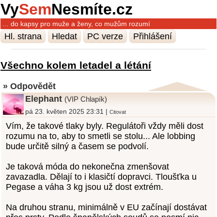
Vy
Sem
Nesmíte.cz
… do kapsy pro muže a ženy, co mužům rozumí
Hl. strana
Hledat
PC verze
Přihlášení
Všechno kolem letadel a létání
» Odpovědět
Elephant
(VIP Chlapík)
pá 23. květen 2025 23:31 |
Citovat
Vím, že takové tlaky byly. Regulátoři vždy měli dost
rozumu na to, aby to smetli se stolu... Ale lobbing
bude určitě silný a časem se podvolí.
Je taková móda do nekonečna zmenšovat
zavazadla. Dělají to i klasičtí dopravci. Tloušťka u
Pegase a váha 3 kg jsou už dost extrém.
Na druhou stranu, minimálně v EU začínají dostávat