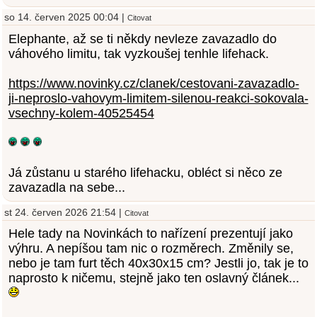
so 14. červen 2025 00:04 |
Citovat
Elephante, až se ti někdy nevleze zavazadlo do
váhového limitu, tak vyzkoušej tenhle lifehack.
https://www.novinky.cz/clanek/cestovani-zavazadlo-
ji-neproslo-vahovym-limitem-silenou-reakci-sokovala-
vsechny-kolem-40525454
Já zůstanu u starého lifehacku, obléct si něco ze
zavazadla na sebe...
st 24. červen 2026 21:54 |
Citovat
Hele tady na Novinkách to nařízení prezentují jako
výhru. A nepíšou tam nic o rozměrech. Změnily se,
nebo je tam furt těch 40x30x15 cm? Jestli jo, tak je to
naprosto k ničemu, stejně jako ten oslavný článek...