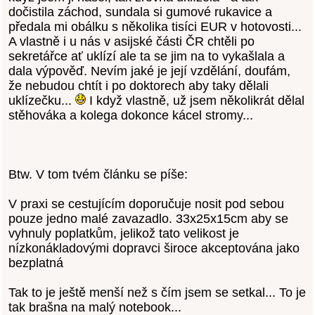
dočistila záchod, sundala si gumové rukavice a
předala mi obálku s několika tisíci EUR v hotovosti...
A vlastně i u nás v asijské části ČR chtěli po
sekretářce ať uklízí ale ta se jim na to vykašlala a
dala výpověď. Nevím jaké je její vzdělání, doufám,
že nebudou chtít i po doktorech aby taky dělali
uklízečku...
I když vlastně, už jsem několikrát dělal
stěhováka a kolega dokonce kácel stromy...
Btw. V tom tvém článku se píše:
V praxi se cestujícím doporučuje nosit pod sebou
pouze jedno malé zavazadlo. 33x25x15cm aby se
vyhnuly poplatkům, jelikož tato velikost je
nízkonákladovými dopravci široce akceptována jako
bezplatná
Tak to je ještě menší než s čím jsem se setkal... To je
tak brašna na malý notebook...