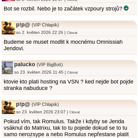
Bot se rozbil. Nebo je to začátek vzpoury strojů?
p!p@
(VIP Chlapík)
so 2. květen 2026 22:26 |
Citovat
Budeme se muset modlit k mocnému Omnissiah
Jendovi.
palucko
(VIP BigBoš)
so 23. květen 2026 11:45 |
Citovat
ktovie kto plati hosting na VSN ? ked nejde bot pojde
stranka nabuduce ?
p!p@
(VIP Chlapík)
so 23. květen 2026 23:07 |
Citovat
Pokud vím, tak Romulus. Takže i kdyby se Jenda
vsáknul do Matrixu, tak to tu pojede dokud se to tu
samo nerozsype a nebo Romulus nepřestane platit