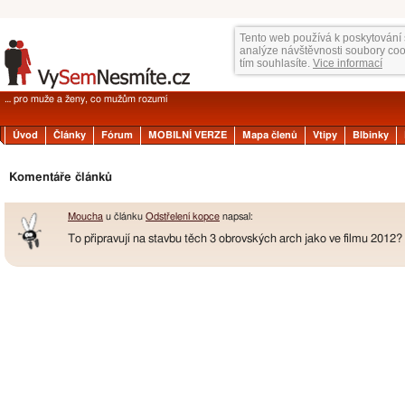
Tento web používá k poskytování 
analýze návštěvnosti soubory co
tím souhlasíte.
Vice informací
… pro muže a ženy, co mužům rozumí
Úvod
Články
Fórum
MOBILNÍ VERZE
Mapa členů
Vtipy
Blbinky
Komentáře článků
Moucha
u článku
Odstřelení kopce
napsal:
To připravují na stavbu těch 3 obrovských arch jako ve filmu 2012?