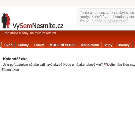
Tento web používá k poskytování 
analýze návštěvnosti soubory co
tím souhlasíte.
Vice informací
… pro muže a ženy, co mužům rozumí
Úvod
Články
Fórum
MOBILNÍ VERZE
Mapa členů
Vtipy
Blbinky
Kalendář akcí
Jste pořadatelem nějaké zajímavé akce? Nebo o nějaké takové víte?
Přidejte
nám ji do sez
Žádná akce