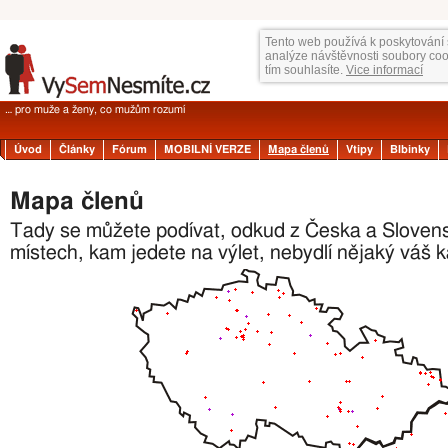
Tento web používá k poskytování 
analýze návštěvnosti soubory co
tím souhlasíte.
Vice informací
… pro muže a ženy, co mužům rozumí
Úvod
Články
Fórum
MOBILNÍ VERZE
Mapa členů
Vtipy
Blbinky
Mapa členů
Tady se můžete podívat, odkud z Česka a Slovenska
místech, kam jedete na výlet, nebydlí nějaký váš 