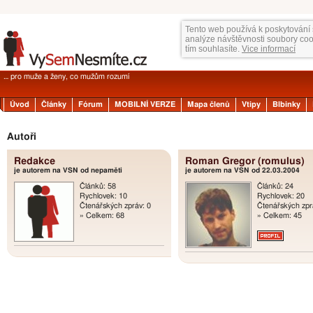
Tento web používá k poskytování 
analýze návštěvnosti soubory co
tím souhlasíte.
Vice informací
… pro muže a ženy, co mužům rozumí
Úvod
Články
Fórum
MOBILNÍ VERZE
Mapa členů
Vtipy
Blbinky
Autoři
Redakce
Roman Gregor (romulus)
je autorem na VSN od nepaměti
je autorem na VSN od 22.03.2004
Článků: 58
Článků: 24
Rychlovek: 10
Rychlovek: 20
Čtenářských zpráv: 0
Čtenářských zpr
» Celkem: 68
» Celkem: 45