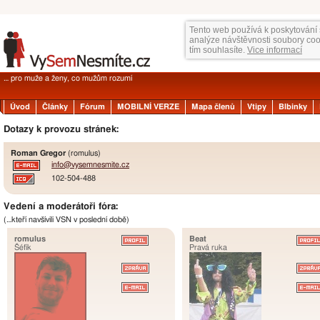
Tento web používá k poskytování 
analýze návštěvnosti soubory co
tím souhlasíte.
Vice informací
… pro muže a ženy, co mužům rozumí
Úvod
Články
Fórum
MOBILNÍ VERZE
Mapa členů
Vtipy
Blbinky
Dotazy k provozu stránek:
Roman Gregor
(romulus)
info@
vysemnesmite.cz
102-504-488
Vedení a moderátoři fóra:
(…kteří navšívili VSN v poslední době)
romulus
Beat
Šéfík
Pravá ruka