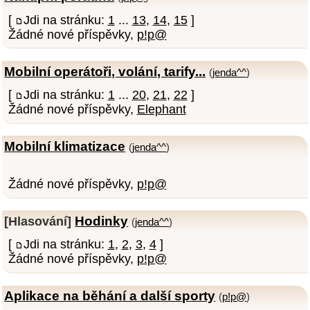
[
Jdi na stránku:
1
...
13
,
14
,
15
]
Žádné nové příspěvky,
p!p@
Mobilní operátoři, volání, tarify...
(
jenda^^
)
[
Jdi na stránku:
1
...
20
,
21
,
22
]
Žádné nové příspěvky,
Elephant
Mobilní klimatizace
(
jenda^^
)
Žádné nové příspěvky,
p!p@
Hodinky
[Hlasování]
(
jenda^^
)
[
Jdi na stránku:
1
,
2
,
3
,
4
]
Žádné nové příspěvky,
p!p@
Aplikace na běhání a další sporty
(
p!p@
)