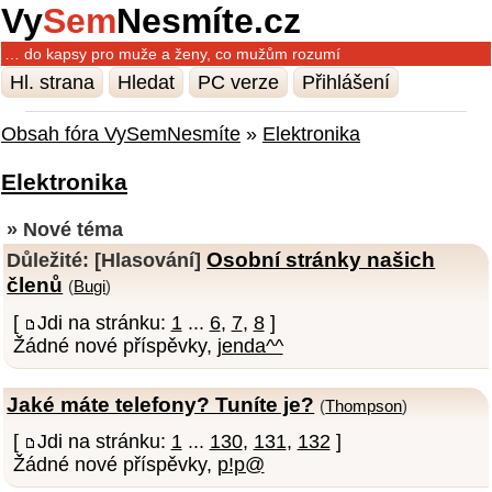
Vy
Sem
Nesmíte.cz
… do kapsy pro muže a ženy, co mužům rozumí
Hl. strana
Hledat
PC verze
Přihlášení
Obsah fóra VySemNesmíte
»
Elektronika
Elektronika
» Nové téma
Osobní stránky našich
Důležité:
[Hlasování]
členů
(
Bugi
)
[
Jdi na stránku:
1
...
6
,
7
,
8
]
Žádné nové příspěvky,
jenda^^
Jaké máte telefony? Tuníte je?
(
Thompson
)
[
Jdi na stránku:
1
...
130
,
131
,
132
]
Žádné nové příspěvky,
p!p@