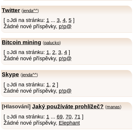
Twitter
(
jenda^^
)
[
Jdi na stránku:
1
...
3
,
4
,
5
]
Žádné nové příspěvky,
p!p@
Bitcoin mining
(
palucko
)
[
Jdi na stránku:
1
,
2
,
3
,
4
]
Žádné nové příspěvky,
p!p@
Skype
(
jenda^^
)
[
Jdi na stránku:
1
,
2
]
Žádné nové příspěvky,
p!p@
Jaký používáte prohlížeč?
[Hlasování]
(
manas
)
[
Jdi na stránku:
1
...
69
,
70
,
71
]
Žádné nové příspěvky,
Elephant