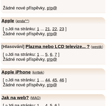
Žádné nové příspěvky,
p!p@
Apple
(
jenda^^
)
[
Jdi na stránku:
1
...
21
,
22
,
23
]
Žádné nové příspěvky,
p!p@
Plazma nebo LCD televize... ?
[Hlasování]
(
westik
)
[
Jdi na stránku:
1
...
5
,
6
,
7
]
Žádné nové příspěvky,
p!p@
Apple iPhone
(
krrttek
)
[
Jdi na stránku:
1
...
44
,
45
,
46
]
Žádné nové příspěvky,
p!p@
Jak na web?
(
MAO
)
[
Jdi na stránku:
1
...
4
,
5
,
6
]