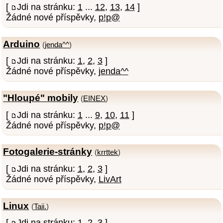
[
Jdi na stránku:
1
...
12
,
13
,
14
]
Žádné nové příspěvky,
p!p@
Arduino
(
jenda^^
)
[
Jdi na stránku:
1
,
2
,
3
]
Žádné nové příspěvky,
jenda^^
"Hloupé" mobily
(
EINEX
)
[
Jdi na stránku:
1
...
9
,
10
,
11
]
Žádné nové příspěvky,
p!p@
Fotogalerie-stránky
(
krrttek
)
[
Jdi na stránku:
1
,
2
,
3
]
Žádné nové příspěvky,
LivArt
Linux
(
Taii.
)
[
Jdi na stránku:
1
,
2
,
3
]