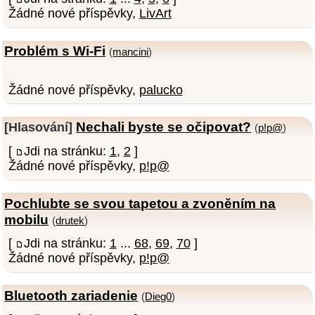
Žádné nové příspěvky,
LivArt
Problém s Wi-Fi
(
mancini
)
Žádné nové příspěvky,
palucko
Nechali byste se očipovat?
[Hlasování]
(
p!p@
)
[
Jdi na stránku:
1
,
2
]
Žádné nové příspěvky,
p!p@
Pochlubte se svou tapetou a zvoněním na
mobilu
(
drutek
)
[
Jdi na stránku:
1
...
68
,
69
,
70
]
Žádné nové příspěvky,
p!p@
Bluetooth zariadenie
(
Dieg0
)