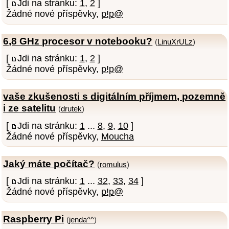
[
Jdi na stránku:
1
,
2
]
Žádné nové příspěvky,
p!p@
6,8 GHz procesor v notebooku?
(
LinuXrULz
)
[
Jdi na stránku:
1
,
2
]
Žádné nové příspěvky,
p!p@
vaše zkušenosti s digitálním příjmem, pozemně
i ze satelitu
(
drutek
)
[
Jdi na stránku:
1
...
8
,
9
,
10
]
Žádné nové příspěvky,
Moucha
Jaký máte počítač?
(
romulus
)
[
Jdi na stránku:
1
...
32
,
33
,
34
]
Žádné nové příspěvky,
p!p@
Raspberry Pi
(
jenda^^
)