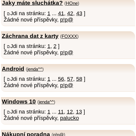
Jaky máte sluchátka?
(
HOne
)
[
Jdi na stránku:
1
...
41
,
42
,
43
]
Žádné nové příspěvky,
p!p@
Záchrana dat z karty
(
FOXXX
)
[
Jdi na stránku:
1
,
2
]
Žádné nové příspěvky,
p!p@
Android
(
jenda^^
)
[
Jdi na stránku:
1
...
56
,
57
,
58
]
Žádné nové příspěvky,
p!p@
Windows 10
(
jenda^^
)
[
Jdi na stránku:
1
...
11
,
12
,
13
]
Žádné nové příspěvky,
palucko
Nákupní poradna
(
p!p@
)