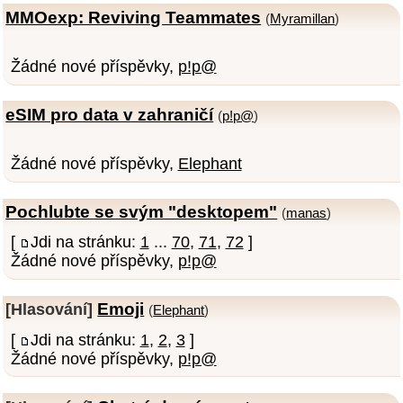
MMOexp: Reviving Teammates
(
Myramillan
)
Žádné nové příspěvky,
p!p@
eSIM pro data v zahraničí
(
p!p@
)
Žádné nové příspěvky,
Elephant
Pochlubte se svým "desktopem"
(
manas
)
[
Jdi na stránku:
1
...
70
,
71
,
72
]
Žádné nové příspěvky,
p!p@
Emoji
[Hlasování]
(
Elephant
)
[
Jdi na stránku:
1
,
2
,
3
]
Žádné nové příspěvky,
p!p@