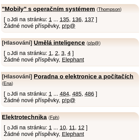
"Mobily" s operačním systémem
(
Thompson
)
[
Jdi na stránku:
1
...
135
,
136
,
137
]
Žádné nové příspěvky,
p!p@
Umělá inteligence
[Hlasování]
(
p!p@
)
[
Jdi na stránku:
1
,
2
,
3
,
4
]
Žádné nové příspěvky,
Elephant
Poradna o elektronice a počítačích
[Hlasování]
(
Ena
)
[
Jdi na stránku:
1
...
484
,
485
,
486
]
Žádné nové příspěvky,
p!p@
Elektrotechnika
(
Fph
)
[
Jdi na stránku:
1
...
10
,
11
,
12
]
Žádné nové příspěvky,
Elephant