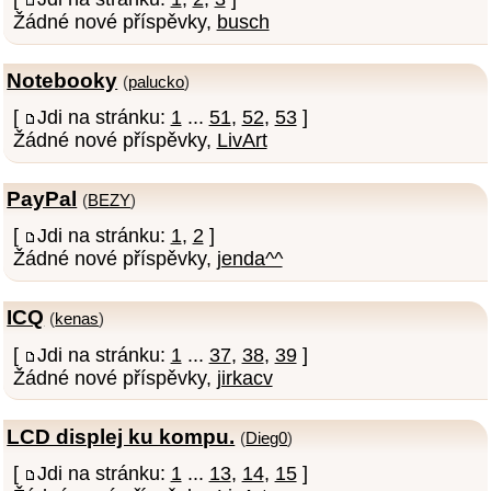
Žádné nové příspěvky,
busch
Notebooky
(
palucko
)
[
Jdi na stránku:
1
...
51
,
52
,
53
]
Žádné nové příspěvky,
LivArt
PayPal
(
BEZY
)
[
Jdi na stránku:
1
,
2
]
Žádné nové příspěvky,
jenda^^
ICQ
(
kenas
)
[
Jdi na stránku:
1
...
37
,
38
,
39
]
Žádné nové příspěvky,
jirkacv
LCD displej ku kompu.
(
Dieg0
)
[
Jdi na stránku:
1
...
13
,
14
,
15
]