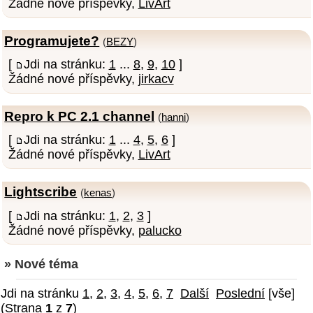
Žádné nové příspěvky,
LivArt
Programujete?
(
BEZY
)
[
Jdi na stránku:
1
...
8
,
9
,
10
]
Žádné nové příspěvky,
jirkacv
Repro k PC 2.1 channel
(
hanni
)
[
Jdi na stránku:
1
...
4
,
5
,
6
]
Žádné nové příspěvky,
LivArt
Lightscribe
(
kenas
)
[
Jdi na stránku:
1
,
2
,
3
]
Žádné nové příspěvky,
palucko
» Nové téma
Jdi na stránku
1
,
2
,
3
,
4
,
5
,
6
,
7
Další
Poslední
[vše]
(Strana
1
z
7
)