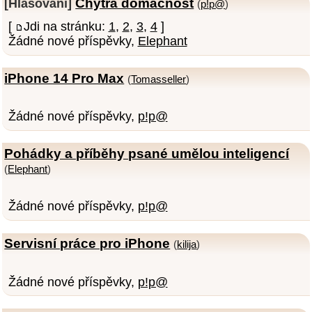
Chytrá domácnost
[Hlasování]
(
p!p@
)
[
Jdi na stránku:
1
,
2
,
3
,
4
]
Žádné nové příspěvky,
Elephant
iPhone 14 Pro Max
(
Tomasseller
)
Žádné nové příspěvky,
p!p@
Pohádky a příběhy psané umělou inteligencí
(
Elephant
)
Žádné nové příspěvky,
p!p@
Servisní práce pro iPhone
(
kilija
)
Žádné nové příspěvky,
p!p@