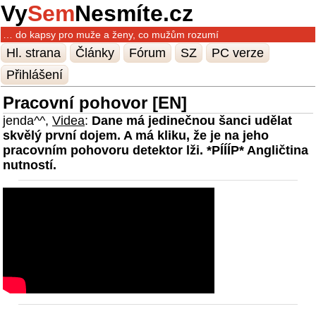
Vy
Sem
Nesmíte.cz
… do kapsy pro muže a ženy, co mužům rozumí
Hl. strana
Články
Fórum
SZ
PC verze
Přihlášení
Pracovní pohovor [EN]
jenda^^,
Videa
:
Dane má jedinečnou šanci udělat
skvělý první dojem. A má kliku, že je na jeho
pracovním pohovoru detektor lži. *PÍÍÍP* Angličtina
nutností.