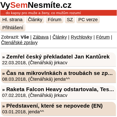
Vy
Sem
Nesmíte.cz
… do kapsy pro muže a ženy, co mužům rozumí
Hl. strana
Články
Fórum
SZ
PC verze
Přihlášení
Zobrazit:
Vše
|
Zábava
|
Články
|
Rychlovky
|
Fórum
|
Čtenářské zprávy
Zemřel český překladatel Jan Kantůrek
»
22.03.2018, (Čtenářská) jirkacv
Čas na mikrovlnkách a troubách se zpozdil o 6 min
»
08.03.2018, (Čtenářská) jenda^^
Raketa Falcon Heavy odstartovala, Tesla Roadster je ve vesmíru
»
07.02.2018, (Čtenářská) jirkacv
Představení, které se nepovede (EN)
»
03.01.2018, jenda^^