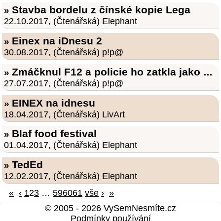
Stavba bordelu z čínské kopie Lega
»
22.10.2017, (Čtenářská) Elephant
Einex na iDnesu 2
»
30.08.2017, (Čtenářská) p!p@
Zmáčknul F12 a policie ho zatkla jako hackera
»
27.07.2017, (Čtenářská) p!p@
EINEX na idnesu
»
18.04.2017, (Čtenářská) LivArt
Blaf food festival
»
01.04.2017, (Čtenářská) Elephant
TedEd
»
12.02.2017, (Čtenářská) Elephant
«
‹
1
2
3
…
59
60
61
vše
›
»
© 2005 - 2026 VySemNesmíte.cz
Podmínky používání