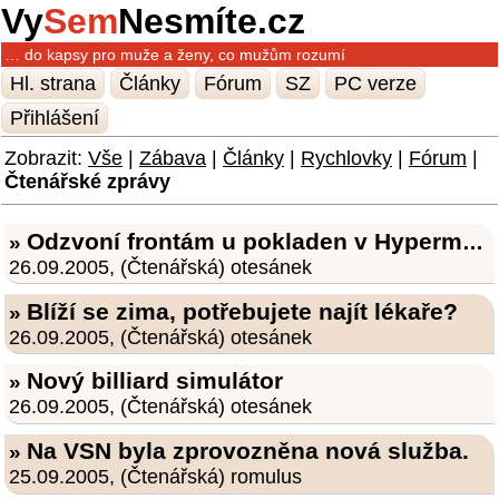
Vy
Sem
Nesmíte.cz
… do kapsy pro muže a ženy, co mužům rozumí
Hl. strana
Články
Fórum
SZ
PC verze
Přihlášení
Zobrazit:
Vše
|
Zábava
|
Články
|
Rychlovky
|
Fórum
|
Čtenářské zprávy
Odzvoní frontám u pokladen v Hypermarketech?
»
26.09.2005, (Čtenářská) otesánek
Blíží se zima, potřebujete najít lékaře?
»
26.09.2005, (Čtenářská) otesánek
Nový billiard simulátor
»
26.09.2005, (Čtenářská) otesánek
Na VSN byla zprovozněna nová služba.
»
25.09.2005, (Čtenářská) romulus