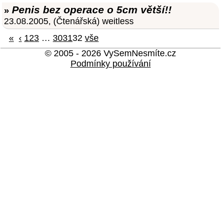
Penis bez operace o 5cm větší!!
»
23.08.2005, (Čtenářská) weitless
«
‹
1
2
3
…
30
31
32
vše
© 2005 - 2026 VySemNesmíte.cz
Podmínky používání