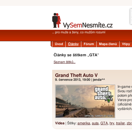
… pro muže a ženy, co mužům rozumí
Úvod
Články
Fórum
Mapa členů
Vtipy
Články se štítkem „GTA“
Seznam štítků…
Grand Theft Auto V
9. července 2013, 19:00 | jenda^^
In-game v
Svou roz
potom pře
Verze pr
(oficiáln
vydáních
Videa
| Štítky:
amerika
,
auta
,
GTA
,
hry
,
trailer
,
zbr