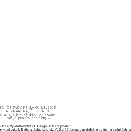
- 2026 VySemNesmíte.cz, Design: © 2009 jenda^^
exty ani cokoliv jiného z těchto stránek. Veškeré informace uveřejněné na těchto stránkách js