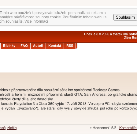
Tento web používá k poskytování služeb, personalizaci reklam a
Souhlasím
analýze návštěvnosti soubory cookie. Používáním tohoto webu s
tím souhlasíte.
Vice informací
Dnes je 8.8.2026 a svátek má
Sobě
Zítra
Ro
Blbinky
FAQ
Autoři
Kontakt
RSS
ideo z připravovaného dílu populární série her společnosti Rockstar Games.
lehlostí a herními možnostmi připomíná starší GTA: San Andreas, po grafické strán
dchozí čtvrtý díl a jeho datadisky
o konzole Playstation 3 a Xbox 360 vyjde 17. září 2013. Verze pro PC nebyla oznáme
ě je vydání „zvažováno“), ale starší díly vyšly obvykle zhruba půl roku po konzolový
.
aně
,
zločin
» Hodnocení: 5/5 |
Komentáře: