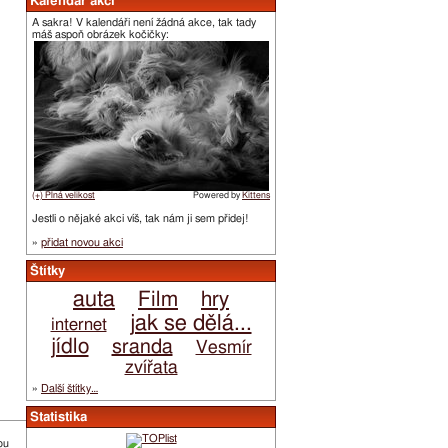
Kalendář akcí
A sakra! V kalendáři není žádná akce, tak tady
máš aspoň obrázek kočičky:
(+) Plná velikost
Powered by
Kittens
Jestli o nějaké akci víš, tak nám ji sem přidej!
»
přidat novou akci
Štítky
auta
Film
hry
jak se dělá...
internet
jídlo
sranda
Vesmír
zvířata
»
Další štítky…
Statistika
ou