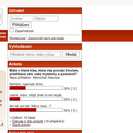
Uživatel
Zapamatovat
slav
man
Registrovat
|
Zapomněl jsem své heslo
Vyhledávání
Anketa
Máte v hlavě hlas, který vás provází životem,
předříkává vám vaše myšlenky a podobně?
Nejsi přihlášen. Nemůžeš hlasovat.
Nemám, naprosto ticho.
30% [ 3 ]
ce
Jasně, mám, vždyť jinak to ani nejde.
20% [ 2 ]
na
ch
Ani tak ani tak. Něco mezi...?
50% [ 5 ]
• Celkem 10 hlasů
»
Diskuse k této anketě
(18 příspěvků)
 4
»
Starší ankety